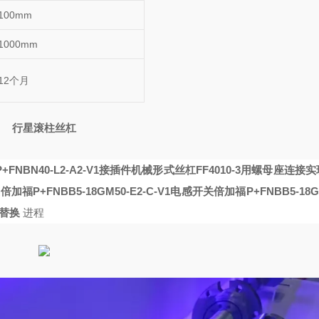
100mm
1000mm
12个月
行星滚柱丝杠
FNBN40-L2-A2-V1接插件机械形式
丝杠FF4010-3用螺母座连接
通
倍加福P+FNBB5-18GM50-E2-C-V1电感开关
倍加福P+FNBB5-18GM
型替换
进程