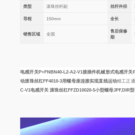
类型
滚珠丝杆副
丝杆外径
导程
150mm
全长
售后保修
销售区域
全国
期
电感开关P+FNBN40-L2-A2-V1接插件机械形式
电感开关P+
动
滚珠丝杠FF4010-3用螺母座连接实现直线运动
精工正
C-V1电感开关
滚珠丝杠FFZD10020-5小型螺母JPF,DIR