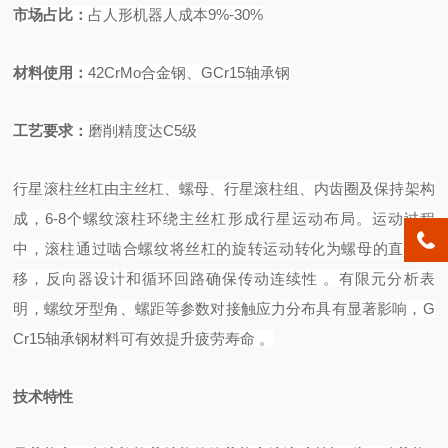
市场占比
：
占人形机器人成本
9%-30%
材料使
用：
42CrMo
合金钢、
GCr15
轴承钢
工艺要求
：
磨削精度达
C5
级
行星滚柱丝杠由主丝杠、螺母、行星滚柱组、内齿圈及保持架构
成，
6-8个螺纹滚柱环绕主丝杠形成行星运动布局。运动过程
中，滚柱通过啮合螺纹将丝杠的旋转运动转化为螺母的直线位
移，反向器设计和循环回路确保传动连续性
。有限元分析表
明，螺纹牙型角、螺距等参数对接触应力分布具有显著影响，
G
Cr15轴承钢材料可有效提升疲劳寿命
。
技术特性