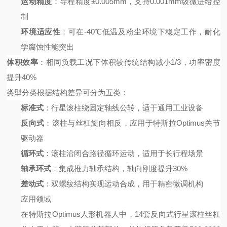
运动精度
：导程精度
±0.005mm，支持0.001mm级微进给控
制
环境适应性
：可在
-40℃低温及粉尘环境下稳定工作，耐化
学腐蚀性能突出
体积效率
：相同负载工况下体积较传统结构减小
1/3，功率密度
提升40%
类型分类
根据结构差异可分为五类：
标准式
：行星滚柱绕固定轴线公转，适于通用工业设备
反向式
：滚柱与丝杠旋向相反，应用于特斯拉
Optimus关节
驱动器
循环式
：滚柱沿闭合路径循环运动，适用于长行程场景
轴承环式
：集成推力轴承结构，轴向刚度提升
30%
差动式
：双螺纹结构实现运动合成，用于精密微调机构
应用领域
在特斯拉
Optimus人形机器人中，14套反向式行星滚柱丝杠