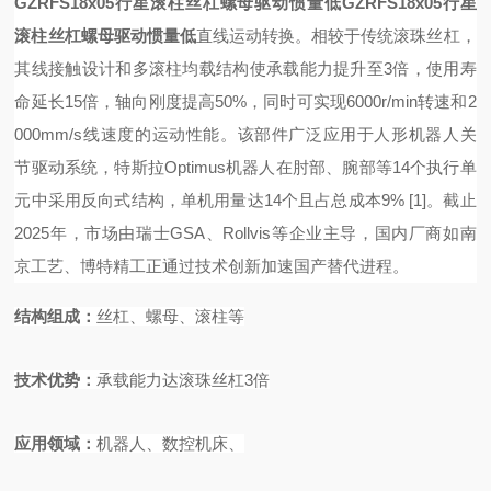
GZRFS18x05行星滚柱丝杠螺母驱动惯量低
GZRFS18x05行星
滚柱丝杠螺母驱动惯量低
直线运动转换。相较于传统滚珠丝杠，
其线接触设计和多滚柱均载结构使承载能力提升至
3倍，使用寿
命延长15倍，轴向刚度提高50%，同时可实现6000r/min转速和2
000mm/s线速度的运动性能。该部件广泛应用于人形机器人关
节驱动系统，特斯拉Optimus机器人在肘部、腕部等14个执行单
元中采用反向式结构，单机用量达14个且占总成本9%
[1]
。截止
2025年，市场由瑞士GSA、Rollvis等企业主导，国内厂商如南
京工艺、博特精工正通过技术创新加速国产替代进程。
结构组成
：
丝杠、螺母、滚柱等
技术优势
：
承载能力达滚珠丝杠
3
倍
应用领域
：
机器人、数控机床、