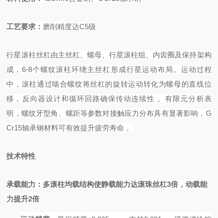
工艺要求
：
磨削精度达
C5
级
行星滚柱丝杠由主丝杠、螺母、行星滚柱组、内齿圈及保持架构
成，
6-8个螺纹滚柱环绕主丝杠形成行星运动布局。运动过程
中，滚柱通过啮合螺纹将丝杠的旋转运动转化为螺母的直线位
移，反向器设计和循环回路确保传动连续性
。有限元分析表
明，螺纹牙型角、螺距等参数对接触应力分布具有显著影响，
G
Cr15轴承钢材料可有效提升疲劳寿命
。
技术特性
承载能力
：多滚柱均载结构使静载能力达滚珠丝杠
3倍，动载能
力提升2倍