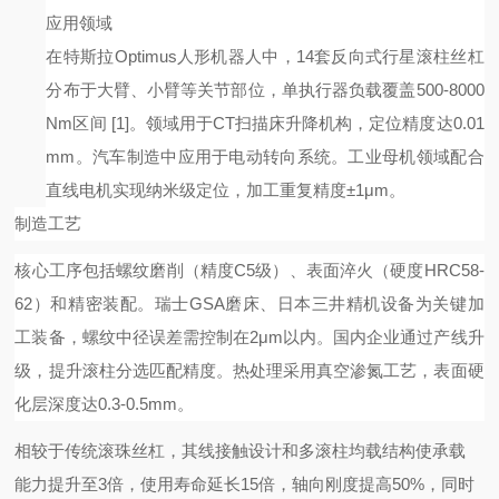
应用领域
在特斯拉
Optimus人形机器人中，14套反向式行星滚柱丝杠
分布于大臂、小臂等关节部位，单执行器负载覆盖500-8000
Nm区间
[1]
。领域用于
CT扫描床升降机构，定位精度达0.01
mm。汽车制造中应用于电动转向系统。工业母机领域配合
直线电机实现纳米级定位，加工重复精度±1μm。
制造工艺
核心工序包括螺纹磨削（精度
C5级）、表面淬火（硬度HRC58-
62）和精密装配。瑞士GSA磨床、日本三井精机设备为关键加
工装备，螺纹中径误差需控制在2μm以内。国内企业通过产线升
级，提升滚柱分选匹配精度。热处理采用真空渗氮工艺，表面硬
化层深度达0.3-0.5mm。
相较于传统滚珠丝杠，其线接触设计和多滚柱均载结构使承载
能力提升至
3倍，使用寿命延长15倍，轴向刚度提高50%，同时