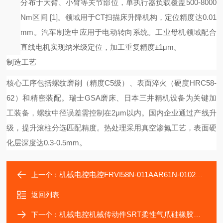
分布于大臂、小臂等关节部位，单执行器负载覆盖500-8000
Nm区间
[1]
。领域用于
CT扫描床升降机构，定位精度达0.01
mm。汽车制造中应用于电动转向系统。工业母机领域配合
直线电机实现纳米级定位，加工重复精度±1μm。
制造工艺
核心工序包括螺纹磨削（精度
C5级）、表面淬火（硬度HRC58-
62）和精密装配。瑞士GSA磨床、日本三井精机设备为关键加
工装备，螺纹中径误差需控制在2μm以内。国内企业通过产线升
级，提升滚柱分选匹配精度。热处理采用真空渗氮工艺，表面硬
化层深度达0.3-0.5mm。
机械电控电控FRVI58N-011AAR61N-01024 inkDIG编码器
上一个：
返回列表
机械电控机械传动件SRT柔性气爪硅橡胶手指维修装配
下一个：