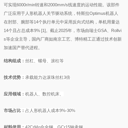
可实现6000r/min转速和2000mm/s线速度的运动性能。该部件
广泛应用于人形机器人关节驱动系统，特斯拉Optimus机器人
在肘部、腕部等14个执行单元中采用反向式结构，单机用量达
14个且占总成本9%
[1]
。截止
2025年，市场由瑞士GSA、Rollvi
s等企业主导，国内厂商如南京工艺、博特精工正通过技术创新
加速国产替代进程。
结构组成
：
丝杠、螺母、滚柱等
技术优势
：
承载能力达滚珠丝杠
3
倍
应用领域
：
机器人、数控机床、
市场占比
：
占人形机器人成本
9%-30%
材料使
用：
42CrMo
合金钢、
GCr15
轴承钢