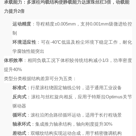
承载能力
：多滚柱均载结构使静载能力达滚珠丝杠
3倍，动载能
力提升2倍
运动精度
：导程精度
±0.005mm，支持0.001mm级微进给控
制
环境适应性
：可在
-40℃低温及粉尘环境下稳定工作，耐化
学腐蚀性能突出
体积效率
：相同负载工况下体积较传统结构减小
1/3，功率密度
提升40%
类型分类
根据结构差异可分为五类：
标准式
：行星滚柱绕固定轴线公转，适于通用工业设备
反向式
：滚柱与丝杠旋向相反，应用于特斯拉
Optimus关节
驱动器
循环式
：滚柱沿闭合路径循环运动，适用于长行程场景
轴承环式
：集成推力轴承结构，轴向刚度提升
30%
差动式
：双螺纹结构实现运动合成，用于精密微调机构