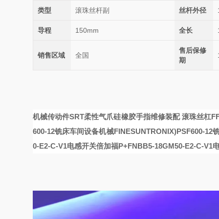
类型
滚珠丝杆副
丝杆外径
导程
150mm
全长
售后保修
销售区域
全国
期
机械传动件SRT柔性气爪硅橡胶手指维修装配
滚珠丝杠FF
600-12铣床车间设备
机械FINESUNTRONIX)PSF600-
0-E2-C-V1电感开关
倍加福P+FNBB5-18GM50-E2-C-V