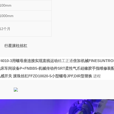
100mm
1000mm
12个月
行星滚柱丝杠
4010-3用螺母座连接实现直线运动
精工正通
倍加
机械FINESUNTRON
12铣床车间设备
P+FNBB5-
机械传动件SRT柔性气爪硅橡胶手指维修装
1电感开关
滚珠丝杠FFZD10020-5小型螺母JPF,DIR型替换
进程