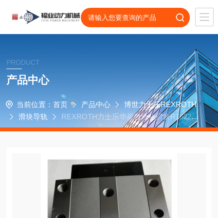
PRODUCT
产品中心
当前位置：
首页
产品中心
博世力士乐REXROTH
滑块导轨
REXROTH力士乐华菱自动化滑块R162211
422，R162211322轴承