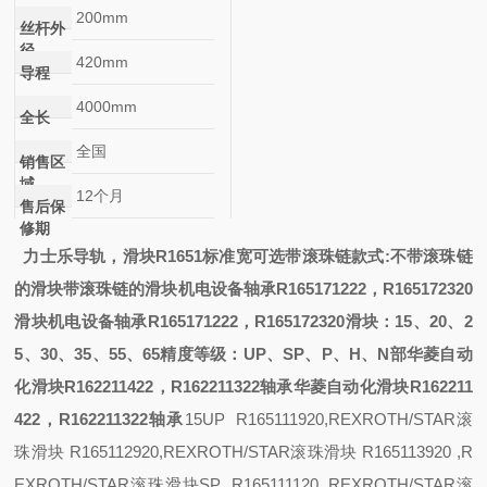
200mm
丝杆外
径
420mm
导程
4000mm
全长
全国
销售区
域
12个月
售后保
修期
力士乐导轨，滑块R1651
标准宽可选带滚珠链
款式:
不带滚珠链
的滑块带滚珠链的滑块
机电设备轴承R165171222，R165172320
滑块
机电设备轴承R165171222，R165172320滑块
：15、20、2
5、30、35、55、65
精度等级：UP、SP、P、H、N部
华菱自动
化滑块R162211422，R162211322轴承
华菱自动化滑块R162211
422，R162211322轴承
15
UP R165111920,REXROTH/STAR滚
珠滑块 R165112920,REXROTH/STAR滚珠滑块 R165113920 ,R
EXROTH/STAR滚珠滑块
SP R165111120 ,REXROTH/STAR滚