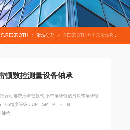
乐REXROTH
滑块导轨
REXROTH力士乐滑块R162342220青岛雷顿数控测量设备轴承
青岛雷顿数控测量设备轴承
1标准宽可选带滚珠链款式:不带滚珠链的滑块带滚珠链
55、65精度等级：UP、SP、P、H、N
备轴承