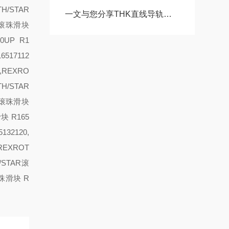
TH/STAR
一文与您分享THK直线导轨滚珠丝杠的常见故障相应解决方法
AR滚珠滑块
30
UP R1
6517112
0,REXRO
TH/STAR
AR滚珠滑块
块 R165
132120,
,REXROT
H/STAR滚
滚珠滑块 R