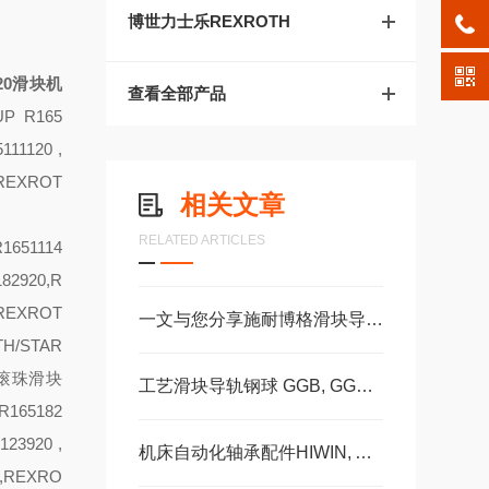
博世力士乐REXROTH
20滑块
机
查看全部产品
UP R165
111120 ,
,REXROT
相关文章
RELATED ARTICLES
1651114
82920,R
,REXROT
一文与您分享施耐博格滑块导轨的正确安装方法
TH/STAR
AR滚珠滑块
工艺滑块导轨钢球 GGB, GGC, GGD滚柱GZBGZD, GZV，GGBC/GZBC
165182
23920 ,
机床自动化轴承配件HIWIN, ABBA, AMT, PMI, TBI滑块导轨丝杠
,REXRO