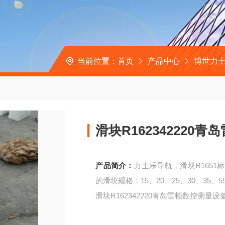
当前位置：
首页
产品中心
博世力士
滑块R162342220
产品简介：
力士乐导轨，滑块R165
的滑块规格：15、20、25、30、35、
滑块R162342220青岛雷顿数控测量设