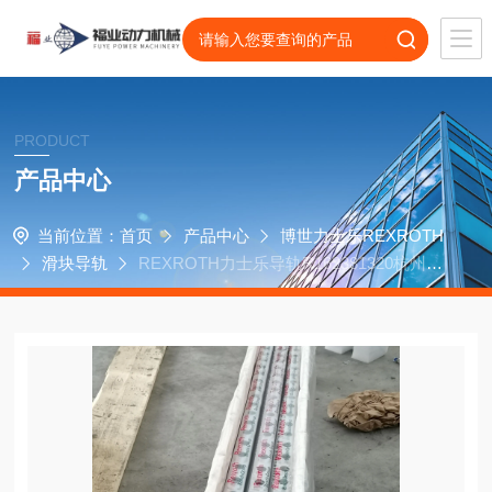
PRODUCT
产品中心
当前位置：
首页
产品中心
博世力士乐REXROTH
滑块导轨
REXROTH力士乐导轨R162381320杭州芝
元机电设备轴承滑块