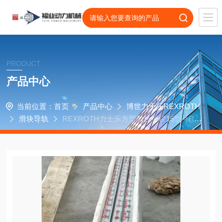
PRODUCT
产品中心
当前位置：
首页
产品中心
博世力士乐REXROTH
滑块导轨
REXROTH力士乐方型加长滑块15型号R16
2319420，R162319320