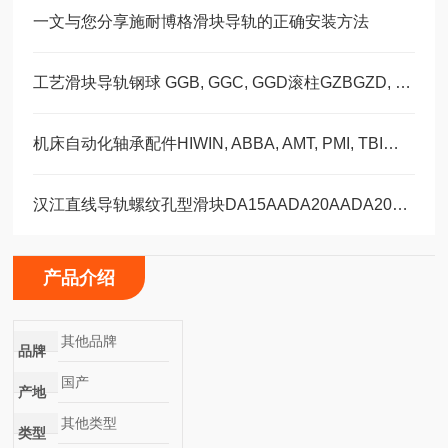
一文与您分享施耐博格滑块导轨的正确安装方法
工艺滑块导轨钢球 GGB, GGC, GGD滚柱GZBGZD, GZV，GGBC/GZBC
机床自动化轴承配件HIWIN, ABBA, AMT, PMI, TBI滑块导轨丝杠
汉江直线导轨螺纹孔型滑块DA15AADA20AADA20AAL
产品介绍
其他品牌
品牌
国产
产地
其他类型
类型