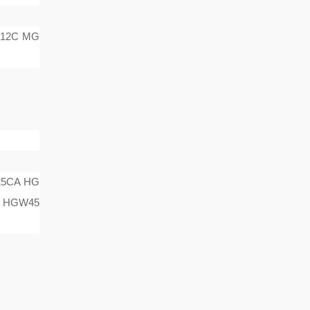
12C MG
5CA HG
 HGW45