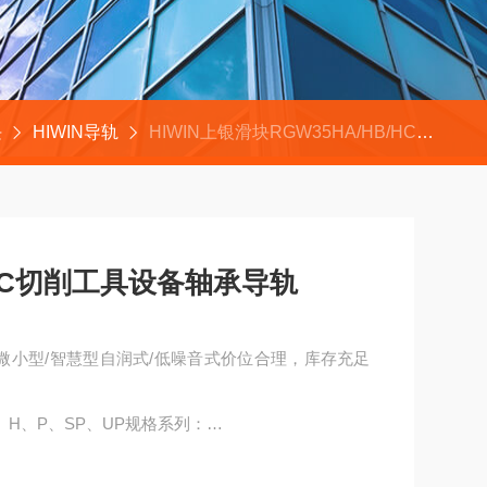
块
HIWIN导轨
HIWIN上银滑块RGW35HA/HB/HC切削工具设备轴承导轨
/HC切削工具设备轴承导轨
/微小型/智慧型自润式/低噪音式价位合理，库存充足
H、P、SP、UP规格系列：
GH20CA、HGH25CA