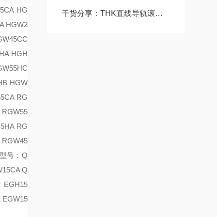
15CA
HG
干货分享：THK直线导轨滚珠丝杠使用中的那些常见故障与解决技巧
A HGW2
GW45CC
HA HGH
GW55HC
HB HGW
55CA RG
 RGW55
45HA RG
 RGW45
轨型号：
Q
15CA Q
：
EGH15
 EGW15