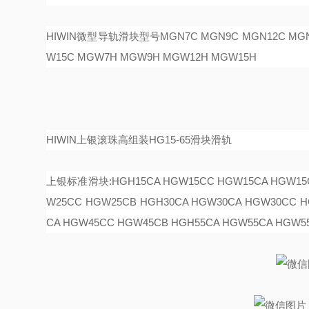
HIWIN微型导轨滑块型号
MGN7C MGN9C MGN12C MG
W15C MGW7H MGW9H MGW12H MGW15H
HIWIN上银滚珠高组装HG15-65滑块滑轨
上银标准滑块:HGH15CA HGW15CC HGW15CA HGW15CB
W25CC HGW25CB HGH30CA HGW30CA HGW30CC H
CA HGW45CC HGW45CB HGH55CA HGW55CA HGW5