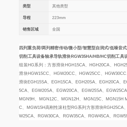
类型
其他类型
导程
223mm
销售区域
全国
四列重负荷/两列精密传动/微小型/智慧型
自润式/低噪音式
切削工具设备轴承导轨
滑块RGW35HA/HB/HC切削工
组装HG系列：方形滑块HGH15CA、HGH20CA、HGH25C
滑块HGW15CC
、HGW20CC、HGW25CC、HGW30CC
滑块EGH15SA、EGH15CA、EGH20SA、EGH20CA、E
5CA、EGW20SA、EGW20CA、EGW25SA、EGW25C
MGN9H、MGN12C、MGN12H、MGN15C、MGN15H
C、MGW15H
高刚性滚柱型RG系列方形滑块RGH25CA、RG
W25CA、RGW30CA、RGW35CA、RGW45CA、RGW5