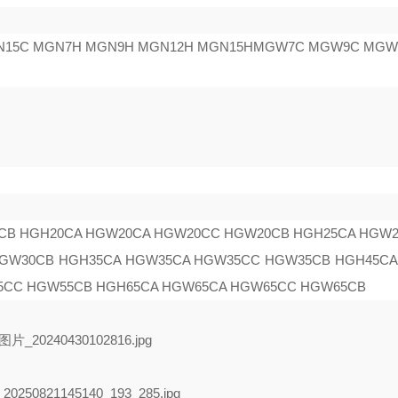
N15C MGN7H MGN9H MGN12H MGN15H
MGW7C MGW9C MGW
 HGH20CA HGW20CA HGW20CC HGW20CB HGH25CA HGW2
GW30CB HGH35CA HGW35CA HGW35CC HGW35CB HGH45CA
5CC HGW55CB HGH65CA HGW65CA HGW65CC HGW65CB