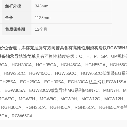
丝杆外径
345mm
全长
1123mm
售后保修期
12个月
价位合理，库存充足
所有方向皆具备有高刚性
润滑构
滑块RGW35HA
具设备轴承导轨
造简单
具有互换性
精度等级：C、H、P、SP、UP
规格
A、HGH30CA、HGH35CA、HGH45CA、HGH55CA、HGH65
、HGW35CC、HGW45CC、HGW55CC、HGW65CC
低组装EG系
GH25SA、EGH25CA、EGH30SA、EGH30CA 法兰滑块EGW15S
A、EGW30SA、EGW30CA
微型导轨MG系列MGN7C、MGN7H、M
 MGW7C、MGW7H、MGW9C、MGW9H、MGW12C、MGW12H、
H30CA、RGH35CA、RGH45CA、RGH55CA、RGH65CA
法
5CA、RGW65CA