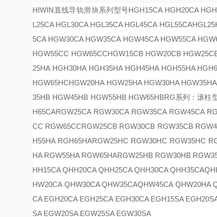
HIWIN直线导轨滑块系列型号
HGH15CA HGH20CA HGH
L25CA HGL30CA HGL35CA HGL45CA
HGL55CA
HGL25
5CA HGW30CA HGW35CA HGW45CA HGW55CA HGW
HGW55CC HGW65CC
HGW15CB HGW20CB HGW25C
25HA HGH30HA HGH35HA HGH45HA HGH55HA HGH
HGW65HC
HGW20HA HGW25HA HGW30HA HGW35HA
35HB HGW45HB HGW55HB HGW65HB
RG系列：滚柱
H65CA
RGW25CA RGW30CA RGW35CA RGW45CA R
CC RGW65CC
RGW25CB RGW30CB RGW35CB RGW4
H55HA RGH65HA
RGW25HC RGW30HC RGW35HC R
HA RGW55HA RGW65HA
RGW25HB RGW30HB RGW3
HH15CA QHH20CA QHH25CA QHH30CA QHH35CA
QH
HW20CA QHW30CA QHW35CA
QHW45CA QHW20HA 
CA EGH20CA EGH25CA EGH30CA EGH15SA EGH20S
SA EGW20SA EGW25SA EGW30SA