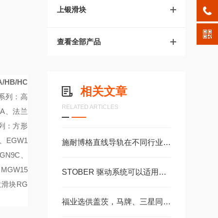
上银滑块
查看全部产品
/HB/HC
相关文章
系列：
高
RELATED ARTICLES
CA、法兰
列：方形
A、EGW1
施耐博格直线导轨在不同行业中的具体应用分享
GN9C、
MGW15
STOBER 驱动系统可以适用于配合精度高自由扩展 – 方案。 ‍
兰滑块RG
福业选供盖茨，马牌、三星同步带、皮带轮，可带图纸加工定制。