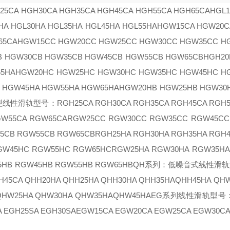
25CA HGH30CA HGH35CA HGH45CA HGH55CA HGH65CA
HGL
HA
HGL30HA
HGL35HA
HGL45HA
HGL55HA
HGW15CA HGW20C
65CA
HGW15CC HGW20CC HGW25CC HGW30CC HGW35CC H
B HGW30CB HGW35CB HGW45CB HGW55CB HGW65CB
HGH20
65HA
HGW20HC HGW25HC HGW30HC HGW35HC HGW45HC H
 HGW45HA HGW55HA HGW65HA
HGW20HB HGW25HB HGW30
型线性滑轨型号：
RGH25CA RGH30CA RGH35CA RGH45CA RGH
GW55CA RGW65CA
RGW25CC RGW30CC RGW35CC RGW45CC
5CB RGW55CB RGW65CB
RGH25HA RGH30HA RGH35HA RGH
GW45HC RGW55HC RGW65HC
RGW25HA RGW30HA RGW35HA
5HB RGW45HB RGW55HB RGW65HB
QH系列：低噪音式线性滑
H45CA QHH20HA QHH25HA QHH30HA QHH35HA
QHH45HA QHW
QHW25HA QHW30HA QHW35HA
QHW45HA
EG系列线性滑轨型号
A EGH25SA EGH30SA
EGW15CA EGW20CA EGW25CA EGW30CA