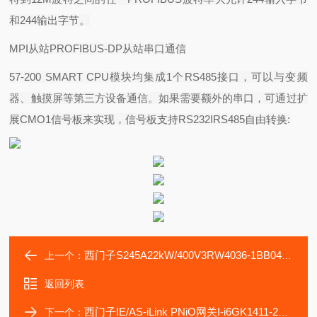
和
244
输出字节。
MPI
从站
PROFIBUS-DP
从站串口通信
57-200 SMART CPU
模块均集成
1
个
RS485
接口，可以与变频
器、触摸屏等第三方设备通信。如果需要额外的串口，可通过扩
展
CMO1
信号板来实现，信号板支持
RS232IRS485
自由转换
:
西门子S245A22kW/400V3RW4036-1BB04软起动器模块
上一个：
返回列表
西门子IE/AS-iLink PNiO网关I-i6GK1411-2AB10模块
下一个：