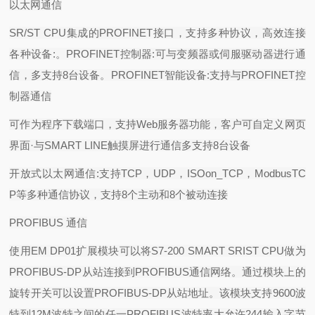
以太网通信
SR/ST CPU
集成的
PROFINET
接口，支持多种协议，高效连接
各种设备
:
。
PROFINET
控制器
:
可与变频器或伺服驱动器进行通
信，多支持
8
台设备。
PROFINET
智能设备
:
支持与
PROFINET
控
制器通信
可作为程序下载端口，支持
Web
服务器功能，客户可自定义网页
界面
·
与
SMART LINE
触摸屏进行通信多支持
8
台设备
开放式以太网通信
:
支持
TCP
，
UDP
，
ISOon_TCP
，
ModbusTC
P
等多种通信协议，支持
8
个主动和
8
个被动连接
PROFIBUS
通信
使用
EM DP01
扩展模块可以将
S7-200 SMART SRIST CPU
做为
PROFIBUS-DP
从站连接到
PROFIBUS
通信网络。通过模块上的
旋转开关可以设置
PROFIBUS-DP
从站地址。该模块支持
9600
波
特到
12M
波特之间的任一
PROFIBUS
波特率大允许
244
输入字节