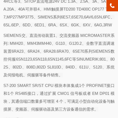
4RCL等3、SITOP直流电源24V DC 1.3A、2.5A、3A、5A、10
A.20A、40A可并联4、HMI触摸屏TD200 TD400C OP177 TP17
7,MP277MP3775、SIMENS系列6ES7,6SE70,6AV6,6SN,6FC、
6SL.6EP、6DD、6ED1、6RA、6SX、6GK、6XV、6AG,3RW
SIEMENS交、直流传动装置1、交流变频器 MICROMASTER系
列: MM420、MM43MM440、G110、G120.2、全数字直流调速
装置6RA23、6RA24、6RA28.6RA70、6SE70系列SIEMENS数
控伺服6SN1123,6SN118,6SN1145,6FC等SINUMERIK:801、80
2S、802D、808D,802D SL810D、840D、611U、S120、系统
及伺报电机、伺服驱等备件销售。
S7-200 SMART SR/ST CPU
模块本体集成
1
个
PROFINET
接口
和
1
个
RS485
接口，通过扩展
CMO1
信号板或者
EM DP01
模
块，其通信端口数量多可增至
4
个，可满足小型自动化设备与触
摸屏、变频器、伺服驱动器及第三方设备通信的需求。