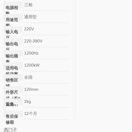
三相
电源相
数
通用型
用途范
围
220V
输入电
压
220-380V
输出电
压
1200Hz
输出频
率
1200kW
适用电
机功率
全国
销售区
域
120mm
外形尺
寸（长×
2kg
宽×高）
重量
12个月
售后保
修期
西门子