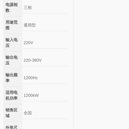
电源相
三相
数
用途范
通用型
围
输入电
220V
压
输出电
220-380V
压
输出频
1200Hz
率
适用电
1200kW
机功率
销售区
全国
域
外形尺