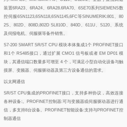
装置6RA23、6RA24、6RA28.6RA70、6SE70系列SIEMENS数
控伺服6SN1123,6SN118,6SN1145,6FC等SINUMERIK:801、80
2S、802D、808D,802D SL810D、840D、611U、S120、系统
及伺报电机、伺服驱等备件销售。
S7-200 SMART SR/ST CPU
模块本体集成
1
个
PROFINET
接口
和
1
个
RS485
接口，通过扩展
CMO1
信号板或者
EM DP01
模
块，其通信端口数量多可增至
4
个，可满足小型自动化设备与触
摸屏、变频器、伺服驱动器及第三方设备通信的需求。
以太网通信
SR/ST CPU
集成的
PROFINET
接口，支持多种协议，高效连接
各种设备
:
。
PROFINET
控制器
:
可与变频器或伺服驱动器进行通
信，多支持
8
台设备。
PROFINET
智能设备
:
支持与
PROFINET
控
制器通信