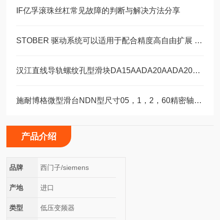
IF亿孚滚珠丝杠常见故障的判断与解决方法分享
STOBER 驱动系统可以适用于配合精度高自由扩展 – 方案。 ‍
汉江直线导轨螺纹孔型滑块DA15AADA20AADA20AAL
施耐博格微型滑台NDN型尺寸05，1，2，60精密轴承选型
产品介绍
品牌
西门子/siemens
产地
进口
类型
低压变频器