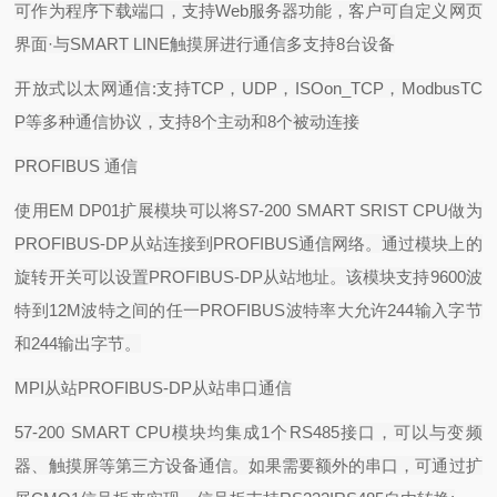
可作为程序下载端口，支持
Web
服务器功能，客户可自定义网页
界面
·
与
SMART LINE
触摸屏进行通信多支持
8
台设备
开放式以太网通信
:
支持
TCP
，
UDP
，
ISOon_TCP
，
ModbusTC
P
等多种通信协议，支持
8
个主动和
8
个被动连接
PROFIBUS
通信
使用
EM DP01
扩展模块可以将
S7-200 SMART SRIST CPU
做为
PROFIBUS-DP
从站连接到
PROFIBUS
通信网络。通过模块上的
旋转开关可以设置
PROFIBUS-DP
从站地址。该模块支持
9600
波
特到
12M
波特之间的任一
PROFIBUS
波特率大允许
244
输入字节
和
244
输出字节。
MPI
从站
PROFIBUS-DP
从站串口通信
57-200 SMART CPU
模块均集成
1
个
RS485
接口，可以与变频
器、触摸屏等第三方设备通信。如果需要额外的串口，可通过扩