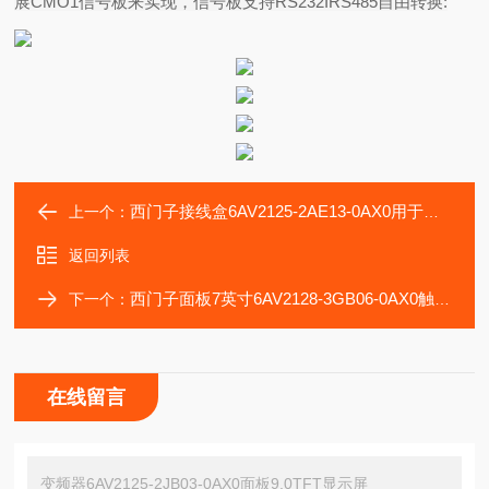
展
CMO1
信号板来实现，信号板支持
RS232IRS485
自由转换
:
西门子接线盒6AV2125-2AE13-0AX0用于移动面板模块
上一个：
返回列表
西门子面板7英寸6AV2128-3GB06-0AX0触摸屏模块
下一个：
在线留言