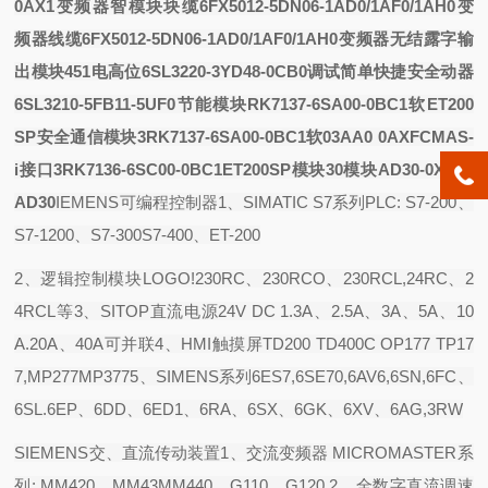
0AX1变频器
智模块
块
缆6FX5012-5DN06-1AD0/1AF0/1AH0变
频器
线缆6FX5012-5DN06-1AD0/1AF0/1AH0变频器
无结露
字输
出模块451电高位
6SL3220-3YD48-0CB0调试简单快捷安全
动器
6SL3210-5FB11-5UF0节能模块
RK7137-6SA00-0BC1软
ET200
SP安全通信模块3RK7137-6SA00-0BC1软
03A
A0 0AX
FCMAS-
i接口3RK7136-6SC00-0BC1ET200SP模块
30模块
AD30-0XB03
AD30
IEMENS可编程控制器1、SIMATIC S7系列PLC: S7-200、
S7-1200、S7-300S7-400、ET-200
2、逻辑控制模块LOGO!230RC、230RCO、230RCL,24RC、2
4RCL等3、SITOP直流电源24V DC 1.3A、2.5A、3A、5A、10
A.20A、40A可并联4、HMI触摸屏TD200 TD400C OP177 TP17
7,MP277MP3775、SIMENS系列6ES7,6SE70,6AV6,6SN,6FC、
6SL.6EP、6DD、6ED1、6RA、6SX、6GK、6XV、6AG,3RW
SIEMENS交、直流传动装置1、交流变频器 MICROMASTER系
列: MM420、MM43MM440、G110、G120.2、全数字直流调速