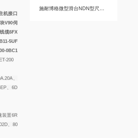
施耐博格微型滑台NDN型尺寸05，1，2，60精密轴承选型
主机接口
1模块V90伺
线缆6FX
B11-5UF
00-0BC1
T-200
A.20A、
6EP、6D
速装置6R
02D、80