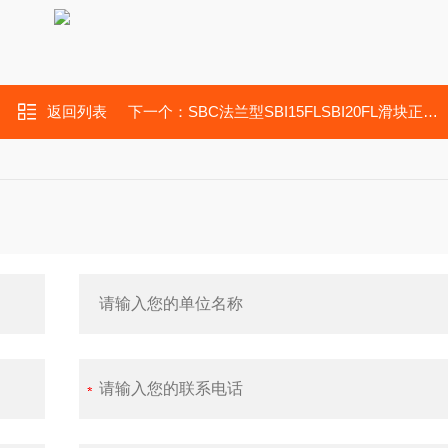
返回列表
下一个：
SBC法兰型SBI15FLSBI20FL滑块正代机械HL-560高速车床轴承