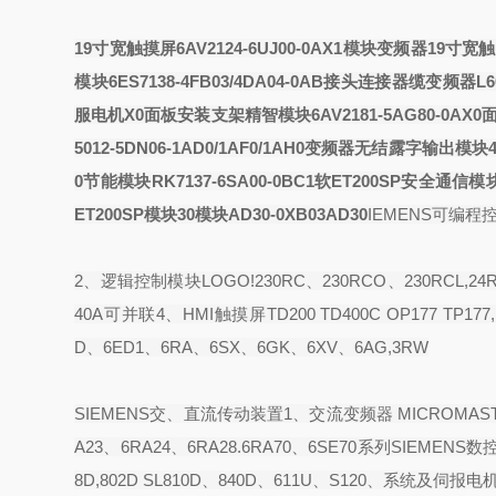
19寸宽触摸屏6AV2124-6UJ00-0AX1模块变频器
19寸宽触摸
模块6ES7138-4FB03/4DA04-0AB
接头连接器
缆变频器
L
服电机
X0面板安装支架精智模块
6AV2181-5AG80-0
5012-5DN06-1AD0/1AF0/1AH0变频器
无结露
字输出模块4
0节能模块
RK7137-6SA00-0BC1软
ET200SP安全通信模块3
ET200SP模块
30模块
AD30-0XB03AD30
IEMENS可编程控制器
2、逻辑控制模块LOGO!230RC、230RCO、230RCL,24R
40A可并联4、HMI触摸屏TD200 TD400C OP177 TP177,M
D、6ED1、6RA、6SX、6GK、6XV、6AG,3RW
SIEMENS交、直流传动装置1、交流变频器 MICROMASTE
A23、6RA24、6RA28.6RA70、6SE70系列SIEMENS数控伺服
8D,802D SL810D、840D、611U、S120、系统及