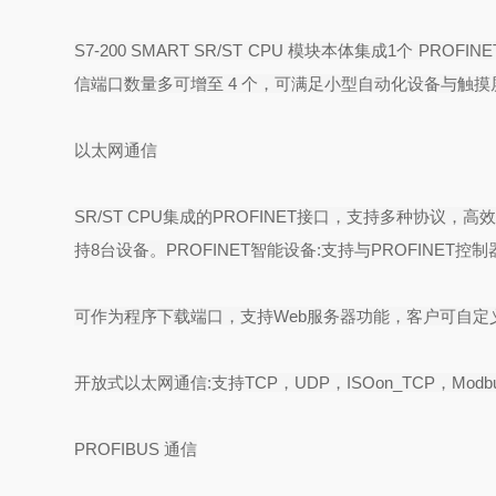
S7-200 SMART SR/ST CPU
模块本体集成
1
个
PROFINE
信端口数量多可增至
4
个，可满足小型自动化设备与触摸
以太网通信
SR/ST CPU
集成的
PROFINET
接口，支持多种协议，高
持
8
台设备。
PROFINET
智能设备
:
支持与
PROFINET
控制
可作为程序下载端口，支持
Web
服务器功能，客户可自定
开放式以太网通信
:
支持
TCP
，
UDP
，
ISOon_TCP
，
Modb
PROFIBUS
通信