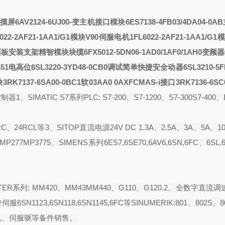
屏6AV2124-6UJ00-
变
主机接口模块6ES7138-4FB03/4DA04-0AB
6022-2AF21-1AA1/G1模块V90伺服电机
1FL6022-2AF21-1AA1/G
AX0面板安装支架精智模块
块
缆6FX5012-5DN06-1AD0/1AF0/1AH0变频器
51电高位
6SL3220-3YD48-0CB0调试简单快捷安全
动器6SL3210-5F
RK7137-6SA00-0BC1软
03A
A0 0AX
FCMAS-i接口3RK7136-6SC
1、SIMATIC S7系列PLC: S7-200、S7-1200、S7-300S7-400、E
C、24RCL等3、SITOP直流电源24V DC 1.3A、2.5A、3A、5A、10
P277MP3775、SIMENS系列6ES7,6SE70,6AV6,6SN,6FC、6SL.
R系列: MM420、MM43MM440、G110、G120.2、全数字直流调
6SN1123,6SN118,6SN1145,6FC等SINUMERIK:801、802S、8
伺报电机、伺服驱等备件销售。