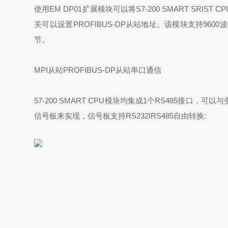
使用
EM DP01
扩展模块可以将
S7-200 SMART SRIST CP
关可以设置
PROFIBUS-DP
从站地址。该模块支持
9600
波
节。
MPI
从站
PROFIBUS-DP
从站串口通信
57-200 SMART CPU
模块均集成
1
个
RS485
接口，可以与
信号板来实现，信号板支持
RS232IRS485
自由转换
: