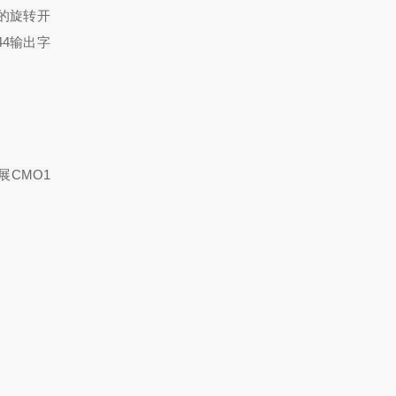
的旋转开
44
输出字
展
CMO1