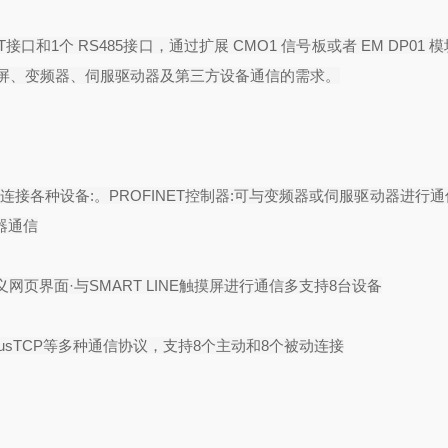
T
接口和
1
个
RS485
接口，通过扩展
CMO1
信号板或者
EM DP01
模
屏、变频器、伺服驱动器及第三方设备通信的需求。
效连接各种设备
:
。
PROFINET
控制器
:
可与变频器或伺服驱动器进行通
器通信
义网页界面
·
与
SMART LINE
触摸屏进行通信多支持
8
台设备
usTCP
等多种通信协议，支持
8
个主动和
8
个被动连接