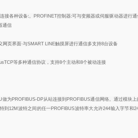
效连接各种设备
:
。
PROFINET
控制器
:
可与变频器或伺服驱动器进行通
器通信
义网页界面
·
与
SMART LINE
触摸屏进行通信多支持
8
台设备
usTCP
等多种通信协议，支持
8
个主动和
8
个被动连接
U
做为
PROFIBUS-DP
从站连接到
PROFIBUS
通信网络。通过模块上
特到
12M
波特之间的任一
PROFIBUS
波特率大允许
244
输入字节和
2