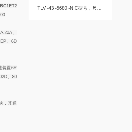
0BC1ET2
TLV -43 -5680 -NIC型号，尺寸，长度CS -28 -100 -2RS -B -NIC 。
00
A.20A、
6EP、6D
速装置6R
02D、80
块，其通