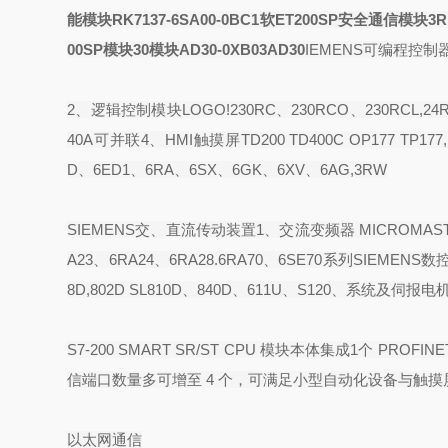
能模块
RK7137-6SA00-0BC1软
ET200SP安全通信模块3RK7
00SP模块
30模块
AD30-0XB03AD30
IEMENS可编程控制器1、S
2、逻辑控制模块LOGO!230RC、230RCO、230RCL,24R
40A可并联4、HMI触摸屏TD200 TD400C OP177 TP177,M
D、6ED1、6RA、6SX、6GK、6XV、6AG,3RW
SIEMENS交、直流传动装置1、交流变频器 MICROMASTE
A23、6RA24、6RA28.6RA70、6SE70系列SIEMENS数控伺服
8D,802D SL810D、840D、611U、S120、系统及
S7-200 SMART SR/ST CPU
模块本体集成
1
个
PROFINE
信端口数量多可增至
4
个，可满足小型自动化设备与触摸
以太网通信