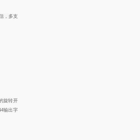
信，多支
的旋转开
44
输出字