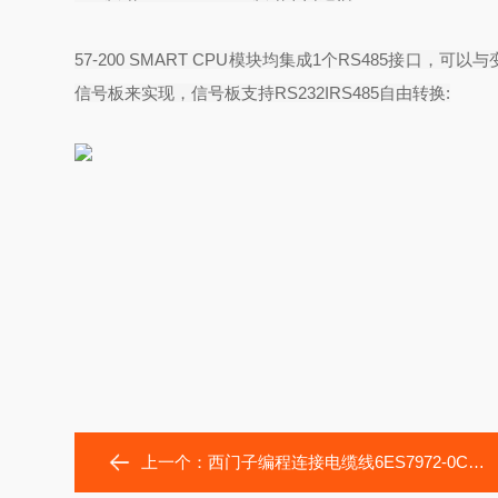
57-200 SMART CPU
模块均集成
1
个
RS485
接口，可以与
信号板来实现，信号板支持
RS232IRS485
自由转换
:
上一个：
西门子编程连接电缆线6ES7972-0CB20-0XA0变频器