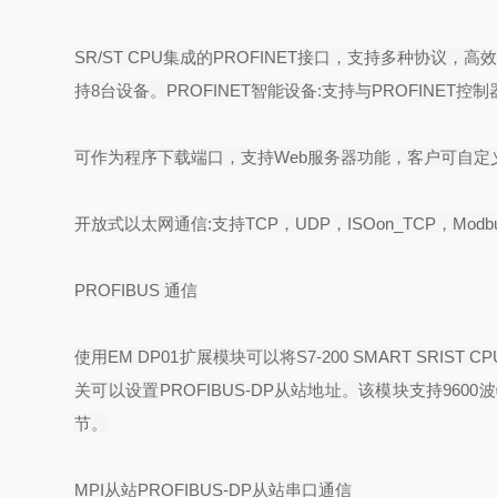
SR/ST CPU
集成的
PROFINET
接口，支持多种协议，高
持
8
台设备。
PROFINET
智能设备
:
支持与
PROFINET
控制
可作为程序下载端口，支持
Web
服务器功能，客户可自定
开放式以太网通信
:
支持
TCP
，
UDP
，
ISOon_TCP
，
Modb
PROFIBUS
通信
使用
EM DP01
扩展模块可以将
S7-200 SMART SRIST CP
关可以设置
PROFIBUS-DP
从站地址。该模块支持
9600
波
节。
MPI
从站
PROFIBUS-DP
从站串口通信