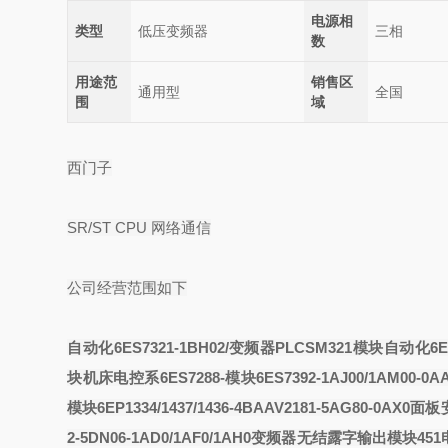
电源相
类型
低压变频器
三相
数
用途范
销售区
通用型
全国
围
域
西门子
SR/ST CPU 网络通信
公司经营范围如下
自动化6ES7321-1BH02/变频器PLCSM321模块
自动化6ES
块
机床电控系6ES7288-
模块6ES7392-1AJ00/1AM00-0
模块6EP1334/1437/1436-4BA
AV2181-5AG80-0AX
2-5DN06-1AD0/1AF0/1AH0变频器
无结露
字输出模块451