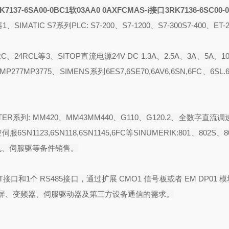
137-6SA00-0BC1软
03A
A0 0AX
FCMAS-i接口3RK7136-6SC00-
IMATIC S7系列PLC: S7-200、S7-1200、S7-300S7-400、ET-2
C、24RCL等3、SITOP直流电源24V DC 1.3A、2.5A、3A、5A、10
P277MP3775、SIMENS系列6ES7,6SE70,6AV6,6SN,6FC、6SL.
R系列: MM420、MM43MM440、G110、G120.2、全数字直流调
6SN1123,6SN118,6SN1145,6FC等SINUMERIK:801、802S、8
伺报电机、伺服驱等备件销售。
T
接口和
1
个
RS485
接口，通过扩展
CMO1
信号板或者
EM DP01
模
屏、变频器、伺服驱动器及第三方设备通信的需求。