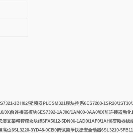
7321-1BH02/变频器PLCSM321模块
控系6ES7288-1SR20/1ST30
AA0/0X前连接器
模块6ES7392-1AJ00/1AM00-0AA0/0X前连接器
动化
0面板安装支架精智模块
块
缆6FX5012-5DN06-1AD0/1AF0/1AH0变频器
线缆
电高位
6SL3220-3YD48-0CB0调试简单快捷安全
动器6SL3210-5FB1