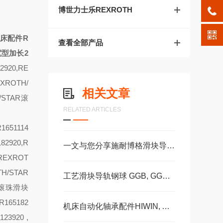
博世力士乐REXROTH
床配件R
查看全部产品
宽型加长2
2920,RE
EXROTH/
相关文章
H/STAR滚
RELATED ARTICLES
1651114
82920,R
一文与您分享施耐博格滑块导轨的正确安装方法
,REXROT
TH/STAR
工艺滑块导轨钢球 GGB, GGC, GGD滚柱GZBGZD, GZV，GGBC/GZBC
AR滚珠滑块
165182
机床自动化轴承配件HIWIN, ABBA, AMT, PMI, TBI滑块导轨丝杠
23920 ,