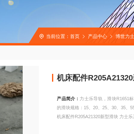
当前位置：
首页
产品中心
博世力士
机床配件R205A213
产品简介：
力士乐导轨，滑块R165
的滑块规格：15、20、25、30、35、
机床配件R205A21320新型滑块 力士