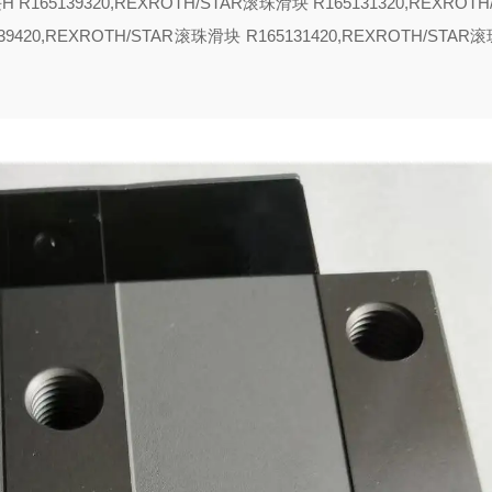
块
H R165139320,REXROTH/STAR滚珠滑块 R165131320,REXROT
139420,REXROTH/STAR滚珠滑块 R165131420,REXROTH/STAR