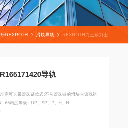
乐REXROTH
滑块导轨
REXROTH力士乐力士乐REXROTH滑块R165171420导轨
165171420导轨
1标准宽可选带滚珠链款式:不带滚珠链的滑块带滚珠链
55、65精度等级：UP、SP、P、H、N
轨