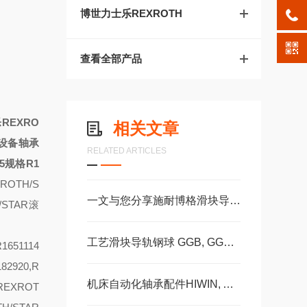
博世力士乐REXROTH
查看全部产品
REXRO
相关文章
设备轴承
RELATED ARTICLES
5规格R1
XROTH/S
一文与您分享施耐博格滑块导轨的正确安装方法
/STAR滚
工艺滑块导轨钢球 GGB, GGC, GGD滚柱GZBGZD, GZV，GGBC/GZBC
1651114
82920,R
机床自动化轴承配件HIWIN, ABBA, AMT, PMI, TBI滑块导轨丝杠
,REXROT