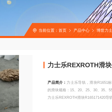
当前位置：
首页
产品中心
博世力士
力士乐REXROTH滑块R
产品简介：
力士乐导轨，滑块R165
的滑块规格：15、20、25、30、35、
力士乐REXROTH滑块R165171420导