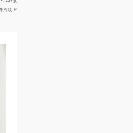
H/STAR滚
滚珠滑块 R