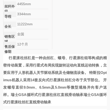
4455mm
丝杆外
径
3344mm
导程
11222mm
全长
全国
销售区
域
12个月
售后保
修期
行星滚柱丝杠是一种由丝杠、螺母、行星滚柱组等构成的精
密传动装置，采用行星式布局实现旋转运动向直线运动转换，主
要应用于人形机器人关节驱动系统及仓储物流设备。
特斯拉
Opt
imus机器人采用14套反向式行星滚柱丝杠分布于关节部位。
开
发螺母直径
9.0mm、6.5mm及5.0mm等微型规格并向客户送
样。
瑞士GSA循环式行星滚柱丝杠直线滑动轴承
瑞士GSA循环
式行星滚柱丝杠直线滑动轴承