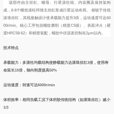
该部件由主丝杠、
螺母
、行星滚柱组、
内齿圈
及
保持架
构
成，
6-8个螺纹滚柱环绕主丝杠形成行星运动布局。
相较于传统
滚珠丝杠
，其线接触设计使承载能力提升
3倍，运动速度可达60
00r/min。核心工序包括螺纹磨削（精度C5级）、
表面淬火
（硬
度
HRC58-62）和精密装配，螺纹中径误差控制在2μm以内。
技术特
点
承载能力：多滚柱均载结构使静载能力达滚珠丝杠
3倍，使用寿
命延长15倍，轴向刚度提高50%
运动速度：转速可达
6000r/min
体积效率：相同负载工况下体积较传统结构（如滚珠丝杠）减小
1/3