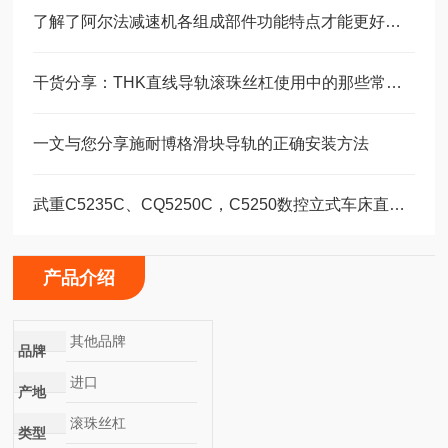
了解了阿尔法减速机各组成部件功能特点才能更好的使用它
干货分享：THK直线导轨滚珠丝杠使用中的那些常见故障与解决技巧
一文与您分享施耐博格滑块导轨的正确安装方法
武重C5235C、CQ5250C，C5250数控立式车床直线运动滑块WEH35CA/WEW35CC
产品介绍
其他品牌
品牌
进口
产地
滚珠丝杠
类型