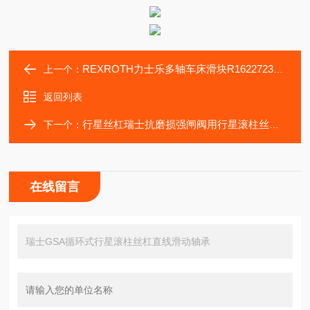
REXROTH力士乐多轴车床滑块R162272320/R162271420滚珠链
上一个：
返回列表
行星丝杠瑞士抗磨损强闸阀用行星滚柱丝杠定制加工
下一个：
在线留言