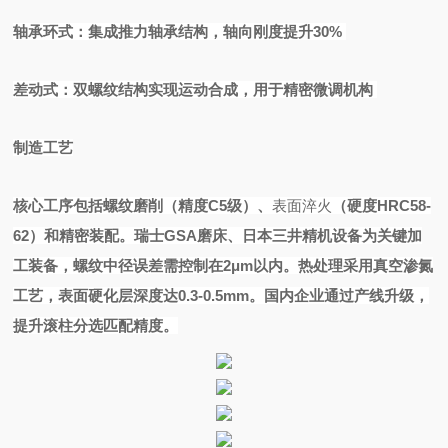
轴承环式：集成推力轴承结构，轴向刚度提升
30%
差动式：双螺纹结构实现运动合成，用于精密微调机构
制造工艺
核心工序包括螺纹磨削（精度
C5级）、
表面淬火
（硬度
HRC58-
62）和精密装配。瑞士GSA磨床、日本三井精机设备为关键加
工装备，螺纹中径误差需控制在2μm以内。热处理采用真空渗氮
工艺，表面硬化层深度达0.3-0.5mm。国内企业通过产线升级，
提升滚柱分选匹配精度
。