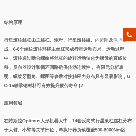
结构原理
行星滚柱丝杠由主丝杠、螺母、行星滚柱组、
内齿圈
及
保持架
构
成，
6-8个螺纹滚柱环绕主丝杠形成行星运动布局。运动过程
中，滚柱通过啮合螺纹将丝杠的旋转运动转化为螺母的直线位
移，反向器设计和循环回路确保传动连续性
。有限元分析表
明，螺纹牙型角、螺距等参数对接触应力分布具有显著影响，
G
Cr15轴承钢材料可有效提升疲劳寿命
[2
应用领域
在特斯拉
Optimus人形机器人中，14套反向式行星滚柱丝杠分布
于大臂、小臂等关节部位，单执行器负载覆盖500-8000Nm区