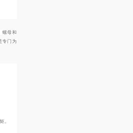
、螺母和
是专门为
扭矩。