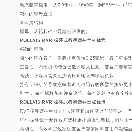
动态载荷额定：从
7.3千牛（1640磅）到986千牛（2
较小的螺母直径
全金属结构
螺母、滚轮和轴都是精密研磨的。
ROLLVIS RVR 循环式行星滚柱丝杠优势
精确的移动
极小的潜在客户：引脚小至每转
0.25毫米，客户可实
重复性：内部机构结合极低的输入扭矩，使客户能够
驾驶：小导线需要更少的扭矩输入来移动负载。
持有：细小的导线意味着避免倒退行驶所需的扭矩更
刚性：
每个螺杆都有许多滚轮，每个滚轮也有多个接
ROLLVIS RVR 循环式行星滚柱丝杠优点
RVR循环滚柱丝杠在~大速度和加速度上有所不足，
RVR循环设计允许客户选择更小的驱动
电机
，同时由
高刚性、高效和定位精度使客户能够同时使用单颗螺