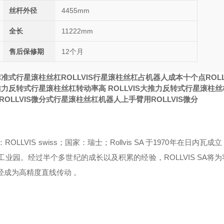
丝杆外径
4455mm
全长
11222mm
售后保修期
12个月
S标准式行星滚柱丝杠
ROLLVIS行星滚柱丝杠占机器人成本十个点
ROL
大推力反转式行星滚柱丝杠转动率高
ROLLVIS大推力反转式行星滚柱
ROLLVIS微分式行星滚柱丝杠
机器人上手臂用ROLLVIS微分
LLVIS swiss；国家：瑞士；Rollvis SA 于1970年在日内瓦成
tes工业园。经过半个多世纪的成长以及积累的经验，ROLLVIS SA将
已经成为高精度直线
传动 。