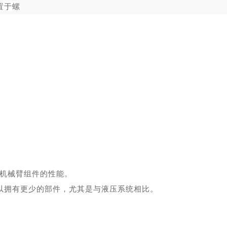
置于螺
升机械臂组件的性能。
以拥有更少的部件，尤其是与
液压
系统相比。