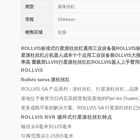
类型
滚珠丝杠
导程
3344mm
销售区域
全国
ROLLVIS标准式行星滚柱丝杠通用工业设备装
ROLLVI
星滚柱丝杠占机器人成本十个点
用工业设备装
OLLVIS
率高
重载荷
LLVIS行星滚柱丝杠
杠ROLLVIS
器人上手臂用
ROLLVIS
Rollvis swiss 滚柱丝杠
ROLLVIS SA 产品系列：滚柱丝杠、行星滚柱丝杠…品牌：RO
基地位于被誉为日内瓦高精度制造基地的Plan les Oua
更多成熟可靠的解决方案。ROLLVIS SA 行星滚柱丝杠
ROLLVIS RVR 循环式行星滚柱丝杠特点
轴径从
8毫米到125毫米
引脚范围从
0.25到5毫米