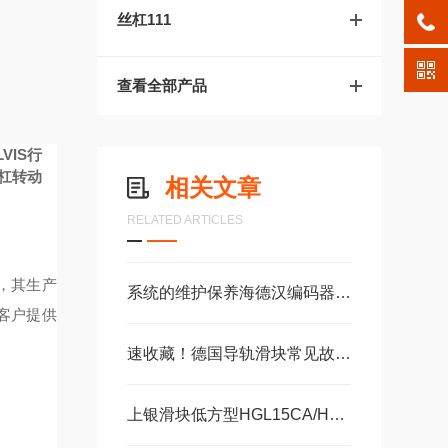
丝杠111
查看全部产品
LVIS行
丝杠转动
相关文章
RELATED ARTICLES
立，其生产
系统的维护保养海德汉编码器系统是保障长期高效运转的重要环节
为客户提供
速收藏！德国导轨滑块常见故障的解决方法分享
上银滑块低方型HGL15CA/HA，HGL25CA/HA