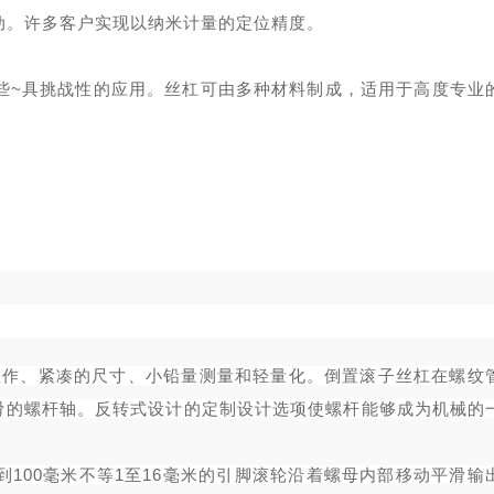
动。许多客户实现以纳米计量的定位精度。
些~具挑战性的应用。丝杠可由多种材料制成，适用于高度专业
确的线性作、紧凑的尺寸、小铅量测量和轻量化。倒置滚子丝杠在螺纹
滑的螺杆轴。反转式设计的定制设计选项使螺杆能够成为机械的
毫米到100毫米不等1至16毫米的引脚滚轮沿着螺母内部移动平滑