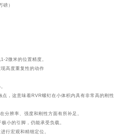
2万磅）
现1-2微米的位置精度。
实现高度重复性的动作
小。
触点，这意味着
RVR螺钉在小体积内具有非常高的刚性
但在分辨率、强度和刚性方面有所补足。
于极小的引脚，仍能承受负载。
丝进行宏观和精细定位。