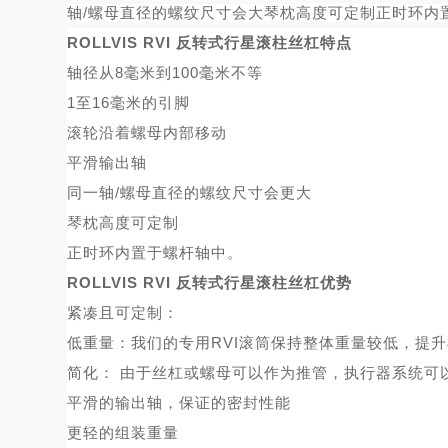
轴/螺母直径的螺纹尺寸会大琴枕高度可定制正时环内
ROLLVIS RVI 反转式行星滚柱丝杠特点
轴径从
8毫米到100毫米不等
1至16毫米的引脚
滚轮沿着螺母内部移动
平滑输出轴
同一轴
/螺母直径的螺纹尺寸会更大
琴枕高度可定制
正时环内置于螺杆轴中。
ROLLVIS RVI 反转式行星滚柱丝杠优势
紧凑且可定制：
低重量：我们的专用
RVI滚筒保持整体重量较低，提
简化：
由于丝杠或螺母可以作为推管，执行器系统可
平滑的输出轴，保证的密封性能
更轻的组装重量