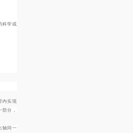
的科学或
管内实现
一部分，
输出轴同一