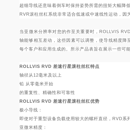
超细导线还意味着倒车时保持姿势所需的扭矩大幅降
RVR滚柱丝杠系统非常适合低速或中速线性运动，因
当亚微米分辨率对您的作至关重要时，
ROLLVIS
轴能够相互差动，这些因素可以调整，使导线精度降至
每个客户和应用生成的。所示产品表旨在展示一些可
ROLLVIS RVD 差速行星滚柱丝杠特点
轴径从
12毫米及以上
铅
从零毫米开始
的重复性、精确性和可靠性
ROLLVIS RVD 差速行星滚柱丝杠优势
极小导线：
即使对于重型
设备
负载使用较大的螺杆直径，
RVD
亚微米精度：