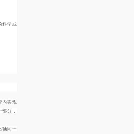
的科学或
管内实现
一部分，
输出轴同一