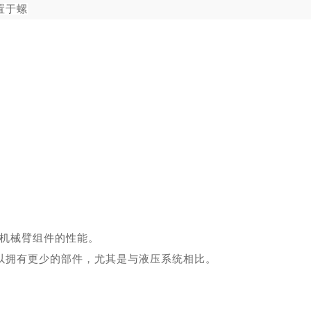
置于螺
升机械臂组件的性能。
以拥有更少的部件，尤其是与
液压
系统相比。