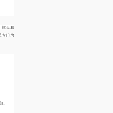
、螺母和
是专门为
扭矩。