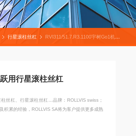
行星滚柱丝杠
RVI311/51.7.R3.1100宇树Go1机器人腿部跳跃用行星滚柱丝杠
跳跃用行星滚柱丝杠
：滚柱丝杠、行星滚柱丝杠…品牌：ROLLVIS swiss；
积累的经验，ROLLVIS SA将为客户提供更多成熟
杠