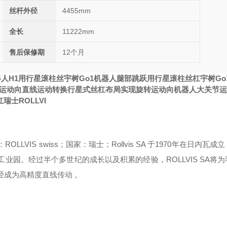
丝杆外径
4455mm
全长
11222mm
售后保修期
12个月
人H1用行星滚柱丝
宇树Go1机器人腿部跳跃用行星滚柱丝杠
宇树Go
运动向直线运动转换
行星式丝杠布局实现旋转运动向
机器人大关节
士ROLLVI
LLVIS swiss；国家：瑞士；Rollvis SA 于1970年在日内瓦成
tes工业园。经过半个多世纪的成长以及积累的经验，ROLLVIS SA将
已经成为高精度直线
传动 。