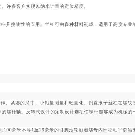
动。许多客户实现以纳米计量的定位精度。
些~具挑战性的应用。丝杠可由多种材料制成，适用于高度专业
确的线性作、紧凑的尺寸、小铅量测量和轻量化。倒置滚子丝杠在螺纹
滑的螺杆轴。反转式设计的定制设计选项使螺杆能够成为机械的
毫米到100毫米不等1至16毫米的引脚滚轮沿着螺母内部移动平滑