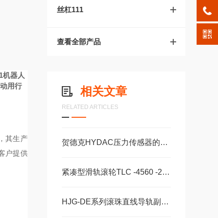
丝杠111
查看全部产品
1机器人
运动用行
相关文章
RELATED ARTICLES
立，其生产
贺德克HYDAC压力传感器的维护保养方法分享
为客户提供
紧凑型滑轨滚轮TLC -4560 -2 -CD -W -28 -125 -2Z -B -NIC
HJG-DE系列滚珠直线导轨副HJG-DA15AA HJG-DA20AA HJG-DA20AAL