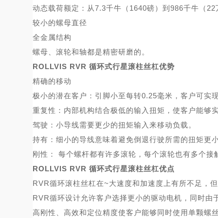
动态载荷额定：从
7.3千牛（1640磅）到986千牛（2
较小的螺母直径
全金属结构
螺母、滚轮和轴都是精密研磨的。
ROLLVIS RVR 循环式行星滚柱丝杠优势
精确的移动
极小的潜在客户：引脚小至每转
0.25毫米，客户可实
重复性：内部机构结合极低的输入扭矩，使客户能够
驾驶：小导线需要更少的扭矩输入来移动负载。
持有：细小的导线意味着避免倒退行驶所需的扭矩更
刚性：
每个螺杆都有许多滚轮，每个滚轮也有多个接
ROLLVIS RVR 循环式行星滚柱丝杠优点
RVR循环滚柱丝杠在~大速度和加速度上有所不足，
RVR循环设计允许客户选择更小的驱动
电机
，同时由
高刚性、高效和定位精度使客户能够同时使用单颗螺