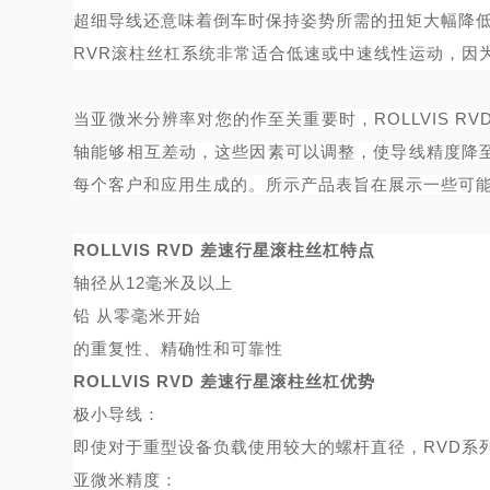
超细导线还意味着倒车时保持姿势所需的扭矩大幅降
RVR滚柱丝杠系统非常适合低速或中速线性运动，因
当亚微米分辨率对您的作至关重要时，
ROLLVIS
轴能够相互差动，这些因素可以调整，使导线精度降至
每个客户和应用生成的。所示产品表旨在展示一些可
ROLLVIS RVD 差速行星滚柱丝杠特点
轴径从
12毫米及以上
铅
从零毫米开始
的重复性、精确性和可靠性
ROLLVIS RVD 差速行星滚柱丝杠优势
极小导线：
即使对于重型
设备
负载使用较大的螺杆直径，
RVD
亚微米精度：