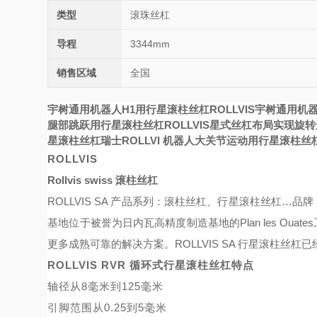
类型
滚珠丝杠
导程
3344mm
销售区域
全国
宇树通用机器人H1用行星滚柱丝杠ROLLVIS
宇树通用机器
腿部跳跃用行星滚柱丝杠
ROLLVIS
星式丝杠布局实现旋转
星滚柱丝杠瑞士ROLLVI
机器人大关节运动用行星滚柱丝杠瑞
ROLLVIS
Rollvis swiss 滚柱丝杠
ROLLVIS SA 产品系列：滚柱丝杠、行星滚柱丝杠…品牌：RO
基地位于被誉为日内瓦高精度制造基地的Plan les Oua
更多成熟可靠的解决方案。ROLLVIS SA 行星滚柱丝杠
ROLLVIS RVR 循环式行星滚柱丝杠特点
轴径从
8毫米到125毫米
引脚范围从
0.25到5毫米