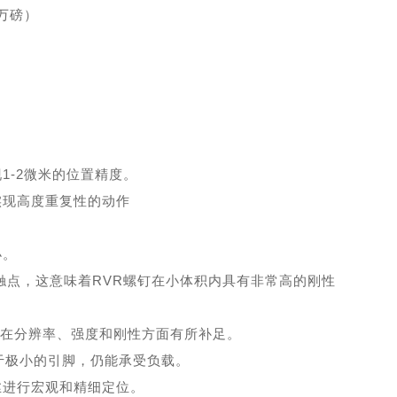
2万磅）
现1-2微米的位置精度。
实现高度重复性的动作
小。
触点，这意味着
RVR螺钉在小体积内具有非常高的刚性
但在分辨率、强度和刚性方面有所补足。
于极小的引脚，仍能承受负载。
丝进行宏观和精细定位。