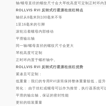
轴/螺母直径的螺纹尺寸会大琴枕高度可定制正时环内
ROLLVIS RVI 反转式行星滚柱丝杠特点
轴径从
8毫米到100毫米不等
1至16毫米的引脚
滚轮沿着螺母内部移动
平滑输出轴
同一轴
/螺母直径的螺纹尺寸会更大
琴枕高度可定制
正时环内置于螺杆轴中。
ROLLVIS RVI 反转式行星滚柱丝杠优势
紧凑且可定制：
低重量：我们的专用
RVI滚筒保持整体重量较低，提
简化：
由于丝杠或螺母可以作为推管，执行器系统可
平滑的输出轴，保证的密封性能
更轻的组装重量