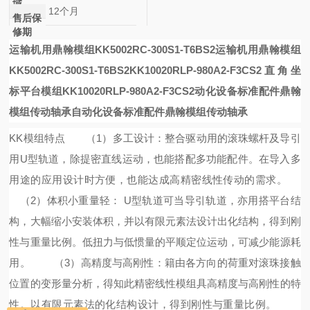
域
12个月
售后保
修期
运输机用鼎翰模组KK5002RC-300S1-T6BS2
运输机用鼎翰模组
KK5002RC-300S1-T6BS2
KK10020RLP-980A2-F3CS2
直角坐
标平台模组KK10020RLP-980A2-F3CS2
动化设备标准配件鼎翰
模组传动轴承
自动化设备标准配件鼎翰模组传动轴承
KK模组特点
（
1）多工设计：整合驱动用的滚珠螺杆及导引
用U型轨道，除提密直线运动，也能搭配多功能配件。在导入多
用途的应用设计时方便，也能达成高精密线性传动的需求。
（2）体积小重量轻： U型轨道可当导引轨道，亦用搭平台结
构，大幅缩小安装体积，并以有限元素法设计出化结构，得到刚
性与重量比例。低扭力与低惯量的平顺定位运动，可减少能源耗
用。 （3）高精度与高刚性：籍由各方向的荷重对滚珠接触
位置的变形量分析，得知此精密线性模组具高精度与高刚性的特
性。以有限元素法的化结构设计，得到刚性与重量比例。