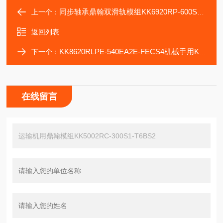
同步轴承鼎翰双滑轨模组KK6920RP-600S2-F3CS2精度高
上一个：
返回列表
KK8620RLPE-540EA2E-FECS4机械手用KK5002RLP-250EA2-T1BS3鼎翰模组
下一个：
在线留言