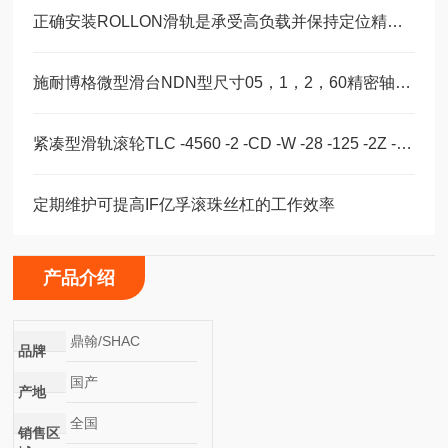
正确安装ROLLON滑轨是承受高负载并保持定位精度的关键
施耐博格微型滑台NDN型尺寸05，1，2，60精密轴承选型
紧凑型滑轨滚轮TLC -4560 -2 -CD -W -28 -125 -2Z -B -NIC
定期维护可提高IF亿孚滚珠丝杠的工作效率
产品介绍
鼎翰/SHAC
品牌
国产
产地
全国
销售区