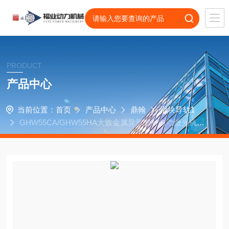
PRODUCT
产品中心
当前位置：
首页
产品中心
鼎翰
滑块导轨1
GHW55CA/GHW55HA大族金属异形管材自动激光机用
鼎翰滑块导轨