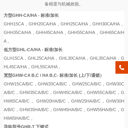
备精度与机械效能。
方型GHH-CA/HA - 标准/加长
GHH15CA
，
GHH20CA
/
HA
，
GHH25CA
/
HA
，
GHH30CA
/
HA
，
GHH35CA
/
HA
，
G
H
H45CA
/
HA
，
GHH55CA
/
HA
，
GHH65CA
/
H
A
。
低方型GHL-CA/HA - 标准/加长
G
L
H15CA
，
GH
L
25CA
/
HA
，
GH
L
30CA
/
HA
，
GH
L
35CA
/
HA
，
G
H
L
45CA
/
HA
，
GH
L
55CA
/
HA
。
宽型GHW-CA B,C / HA B,C- 标准/加长 (上/下/通锁）
GHW15CA
/B/C
，
GHW20CA
/B/C
，
GHW25CA
/B/C
，
GHW30C
A
/B/C
，
GHW35CA
/B/C
，
GHW45CA
/B/C
，
GHW55CA
/B/C
，
G
HW65CA
/B/C 。
GHW20HA
/B/C
，
GHW25H
A/B/C，
GHW30H
A
/B/C
，
GHW35HA
/B/C
，
GHW45H
A/B/C，
GHW55HA
/B/C
，
G
HW65HA
/B/C 。
导轨型号GHR-T 下锁式