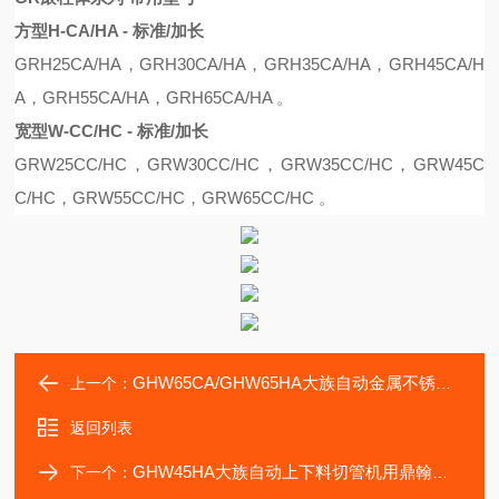
方型H-CA/HA - 标准/加长
G
R
H25CA
/
HA
，
G
R
H30CA
/
HA
，
G
R
H35CA
/
HA
，
G
R
H45CA
/
H
A
，
G
R
H55CA
/
HA
，
G
R
H65CA
/
HA
。
宽型W-CC/HC - 标准/加长
G
R
W25C
C/
H
C，
G
R
W30C
C/
H
C
，
G
R
W35C
C/
H
C
，
G
R
W45C
C/
H
C，
G
R
W55C
C/
H
C
，
G
R
W65C
C/
H
C 。
GHW65CA/GHW65HA大族自动金属不锈钢激光焊接机鼎翰滑块导轨
上一个：
返回列表
GHW45HA大族自动上下料切管机用鼎翰滑块GHW45CA
下一个：