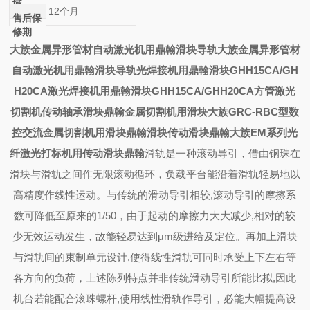
域
12个月
售后保
修期
大族金属异形管材自动激光机用鼎翰滑块导轨
大族金属异形管材
自动激光机用鼎翰滑块导轨
光焊接机用鼎翰滑块GHH15CA/GH
H20CA
激光焊接机用鼎翰滑块GHH15CA/GHH20CA
方管激光
切割机传动轴承滑块鼎翰
金属切割机用滑块
大族GRC-RBC型数
控交流金属切割机用滑块
鼎翰滑块
传动滑块鼎翰
大族EM系列光
纤激光打标机用传动滑块鼎翰
滑轨是一种滚动导引，借由钢珠在
滑块与滑轨之间作无限滚动循环，负载平台能沿着滑轨轻易地以
高精度作线性运动。与传统的滑动导引相较,滚动导引的摩擦系
数可降低至原来的1/50，由于起动的摩擦力大大减少,相对的较
少无效运动发生，故能轻易达到μm级进给及定位。再加上滑块
与滑轨间的束制单元设计,使得线性滑轨可同时承受上下左右等
各方向的负荷，上述陈列特点并非传统滑动导引所能比拟,因此
机台若能配合滚珠螺杆,使用线性滑轨作导引，必能大幅提高设