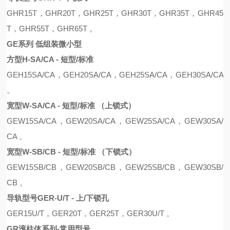
GHR15T，GHR20T，GHR25T，GHR30T，GHR35T，GHR45
T，GHR55T，GHR65T 。
GE系列 低组装微小型
方型H-SA/CA - 短型/标准
GEH15SA/CA
，
GEH20SA/CA
，
GEH25SA/CA
，
GEH30SA/CA
。
宽型W-SA/CA - 短型/标准 （上锁式）
GE
W
15SA/CA
，
GE
W
20SA/CA
，
GE
W
25SA/CA
，
GE
W
30SA/
CA
。
宽型W-SB/CB - 短型/标准 （下锁式）
GE
W
15S
B
/C
B
，
GE
W
20S
B
/C
B
，
GE
W
25S
B
/C
B
，
GE
W
30S
B
/
C
B 。
导轨型号GER-U/T - 上/下锁孔
GER15U/T，GER20T，GER25T，GER30U/T 。
GR滚柱体系列-常用型号