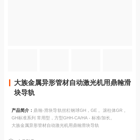
大族金属异形管材自动激光机用鼎翰滑
块导轨
产品简介：
鼎翰-滑块导轨丝杠钢球GH，GE 。滚柱体GR 。
GH标准系列 常用型，方型GHH-CA/HA - 标准/加长。
大族金属异形管材自动激光机用鼎翰滑块导轨