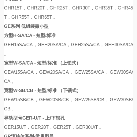
GHR15T，GHR20T，GHR25T，GHR30T，GHR35T，GHR45
T，GHR55T，GHR65T 。
GE系列 低组装微小型
方型H-SA/CA - 短型/标准
GEH15SA/CA
，
GEH20SA/CA
，
GEH25SA/CA
，
GEH30SA/CA
。
宽型W-SA/CA - 短型/标准 （上锁式）
GE
W
15SA/CA
，
GE
W
20SA/CA
，
GE
W
25SA/CA
，
GE
W
30SA/
CA
。
宽型W-SB/CB - 短型/标准 （下锁式）
GE
W
15S
B
/C
B
，
GE
W
20S
B
/C
B
，
GE
W
25S
B
/C
B
，
GE
W
30S
B
/
C
B 。
导轨型号GER-U/T - 上/下锁孔
GER15U/T，GER20T，GER25T，GER30U/T 。
GR滚柱体系列-常用型号