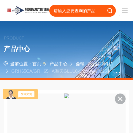
PRODUCT
产品中心
当前位置：
首页
产品中心
鼎翰
滑块导轨1
GRH65CA/GRH65HA海天GLU16x25/GLU18x25龙门镗
铣中心用滑块