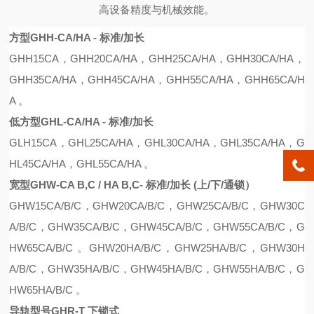
高设备精度与机械效能。
方型GHH-CA/HA - 标准/加长
GHH15CA
，
GHH20CA
/
HA
，
GHH25CA
/
HA
，
GHH30CA
/
HA
，
GHH35CA
/
HA
，
G
H
H45CA
/
HA
，
GHH55CA
/
HA
，
GHH65CA
/
H
A
。
低方型GHL-CA/HA - 标准/加长
G
L
H15CA
，
GH
L
25CA
/
HA
，
GH
L
30CA
/
HA
，
GH
L
35CA
/
HA
，
G
H
L
45CA
/
HA
，
GH
L
55CA
/
HA
。
宽型GHW-CA B,C / HA B,C- 标准/加长 (上/下/通锁）
GHW15CA
/B/C
，
GHW20CA
/B/C
，
GHW25CA
/B/C
，
GHW30C
A
/B/C
，
GHW35CA
/B/C
，
GHW45CA
/B/C
，
GHW55CA
/B/C
，
G
HW65CA
/B/C 。
GHW20HA
/B/C
，
GHW25H
A/B/C，
GHW30H
A
/B/C
，
GHW35HA
/B/C
，
GHW45H
A/B/C，
GHW55HA
/B/C
，
G
HW65HA
/B/C 。
导轨型号GHR-T 下锁式