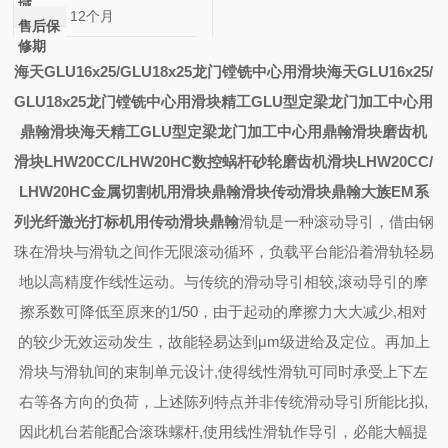
域
12个月
售后保
修期
海天GLU16x25/GLU18x25龙门镗铣中心用滑块
海天GLU16x25/
GLU18x25龙门镗铣中心用滑块
精工GLU型定梁龙门加工中心用
鼎翰滑块
海天精工GLU型定梁龙门加工中心用鼎翰滑块
磨齿机
滑块LHW20CC/LHW20HC
数控蜗杆砂轮磨齿机滑块LHW20CC/
LHW20HC
金属切割机用滑块
鼎翰滑块
传动滑块鼎翰
大族EM系
列光纤激光打标机用传动滑块鼎翰
滑轨是一种滚动导引，借由钢
珠在滑块与滑轨之间作无限滚动循环，负载平台能沿着滑轨轻易
地以高精度作线性运动。与传统的滑动导引相较,滚动导引的摩
擦系数可降低至原来的1/50，由于起动的摩擦力大大减少,相对
的较少无效运动发生，故能轻易达到μm级进给及定位。再加上
滑块与滑轨间的束制单元设计,使得线性滑轨可同时承受上下左
右等各方向的负荷，上述陈列特点并非传统滑动导引所能比拟,
因此机台若能配合滚珠螺杆,使用线性滑轨作导引，必能大幅提