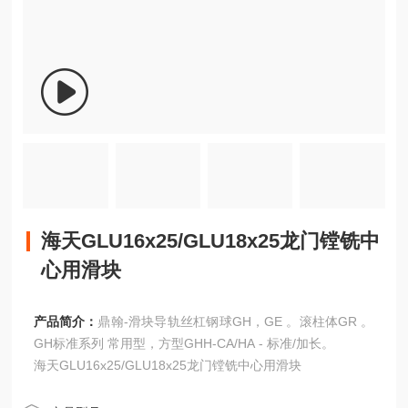
海天GLU16x25/GLU18x25龙门镗铣中
心用滑块
产品简介：
鼎翰-滑块导轨丝杠钢球GH，GE 。滚柱体GR 。
GH标准系列 常用型，方型GHH-CA/HA - 标准/加长。
海天GLU16x25/GLU18x25龙门镗铣中心用滑块