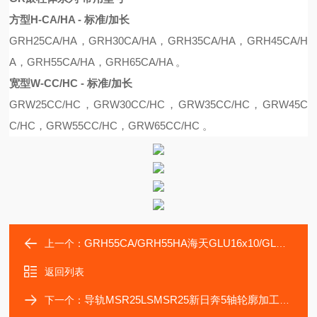
方型H-CA/HA - 标准/加长
G
R
H25CA
/
HA
，
G
R
H30CA
/
HA
，
G
R
H35CA
/
HA
，
G
R
H45CA
/
H
A
，
G
R
H55CA
/
HA
，
G
R
H65CA
/
HA
。
宽型W-CC/HC - 标准/加长
G
R
W25C
C/
H
C，
G
R
W30C
C/
H
C
，
G
R
W35C
C/
H
C
，
G
R
W45C
C/
H
C，
G
R
W55C
C/
H
C
，
G
R
W65C
C/
H
C 。
GRH55CA/GRH55HA海天GLU16x10/GLU16x20龙门机床用鼎翰滑块
上一个：
返回列表
导轨MSR25LSMSR25新日奔5轴轮廓加工机维修用滚动滑块
下一个：