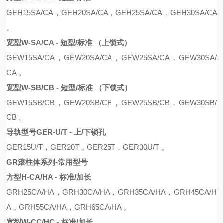
GEH15SA/CA
，
GEH20SA/CA
，
GEH25SA/CA
，
GEH30SA/CA
。
宽型W-SA/CA - 短型/标准 （上锁式）
GE
W
15SA/CA
，
GE
W
20SA/CA
，
GE
W
25SA/CA
，
GE
W
30SA/
CA
。
宽型W-SB/CB - 短型/标准 （下锁式）
GE
W
15S
B
/C
B
，
GE
W
20S
B
/C
B
，
GE
W
25S
B
/C
B
，
GE
W
30S
B
/
C
B 。
导轨型号GER-U/T - 上/下锁孔
GER15U/T，GER20T，GER25T，GER30U/T 。
GR滚柱体系列-常用型号
方型H-CA/HA - 标准/加长
G
R
H25CA
/
HA
，
G
R
H30CA
/
HA
，
G
R
H35CA
/
HA
，
G
R
H45CA
/
H
A
，
G
R
H55CA
/
HA
，
G
R
H65CA
/
HA
。
宽型W-CC/HC - 标准/加长