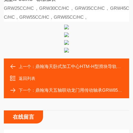
G
R
W25C
C/
H
C，
G
R
W30C
C/
H
C
，
G
R
W35C
C/
H
C
，
G
R
W45C
C/
H
C，
G
R
W55C
C/
H
C
，
G
R
W65C
C/
H
C 。
鼎翰海天卧式加工中心HTM‑H型滑块导轨GRW55HC
上一个：
返回列表
鼎翰海天五轴联动龙门用传动轴承GRW85HC滑块
下一个：
在线留言