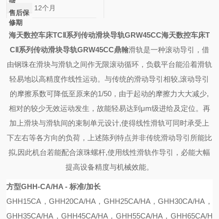
域
12个月
售后保
修期
海天数控车床TCⅡ系列传动滑块导轨GRW45CC
海天数控车床T
CⅡ系列传动滑块导轨GRW45CC
鼎翰
滑轨是一种滚动导引，借
由钢珠在滑块与滑轨之间作无限滚动循环，负载平台能沿着滑轨
轻易地以高精度作线性运动。与传统的滑动导引相较,滚动导引
的摩擦系数可降低至原来的1/50，由于起动的摩擦力大大减少,
相对的较少无效运动发生，故能轻易达到μm级进给及定位。再
加上滑块与滑轨间的束制单元设计,使得线性滑轨可同时承受上
下左右等各方向的负荷，上述陈列特点并非传统滑动导引所能比
拟,因此机台若能配合滚珠螺杆,使用线性滑轨作导引，必能大幅
提高设备精度与机械效能。
方型GHH-CA/HA - 标准/加长
GHH15CA
，
GHH20CA
/
HA
，
GHH25CA
/
HA
，
GHH30CA
/
HA
，
GHH35CA
/
HA
，
G
H
H45CA
/
HA
，
GHH55CA
/
HA
，
GHH65CA
/
H