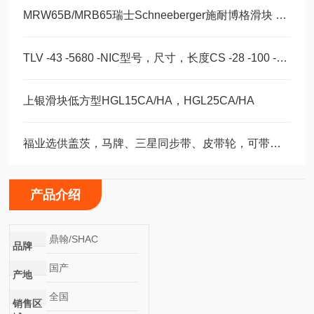
MRW65B/MRB65瑞士Schneeberger施耐博格滑块 导轨
TLV -43 -5680 -NIC型号，尺寸，长度CS -28 -100 -2RS -B -NIC 。
上银滑块低方型HGL15CA/HA，HGL25CA/HA
福业选供盖茨，马牌、三星同步带、皮带轮，可带图纸加工定制。
产品介绍
鼎翰/SHAC
品牌
国产
产地
全国
销售区