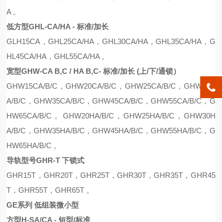
A
。
低方型GHL-CA/HA - 标准/加长
G
L
H15CA
，
GH
L
25CA
/
HA
，
GH
L
30CA
/
HA
，
GH
L
35CA
/
HA
，
G
H
L
45CA
/
HA
，
GH
L
55CA
/
HA
。
宽型GHW-CA B,C / HA B,C- 标准/加长 (上/下/通锁）
GHW15CA
/B/C
，
GHW20CA
/B/C
，
GHW25CA
/B/C
，
GHW30C
A
/B/C
，
GHW35CA
/B/C
，
GHW45CA
/B/C
，
GHW55CA
/B/C
，
G
HW65CA
/B/C 。
GHW20HA
/B/C
，
GHW25H
A/B/C，
GHW30H
A
/B/C
，
GHW35HA
/B/C
，
GHW45H
A/B/C，
GHW55HA
/B/C
，
G
HW65HA
/B/C 。
导轨型号GHR-T 下锁式
GHR15T，GHR20T，GHR25T，GHR30T，GHR35T，GHR45
T，GHR55T，GHR65T 。
GE系列 低组装微小型
方型H-SA/CA - 短型/标准