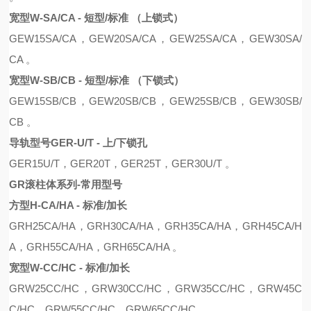
宽型W-SA/CA - 短型/标准 （上锁式）
GE
W
15SA/CA
，
GE
W
20SA/CA
，
GE
W
25SA/CA
，
GE
W
30SA/
CA
。
宽型W-SB/CB - 短型/标准 （下锁式）
GE
W
15S
B
/C
B
，
GE
W
20S
B
/C
B
，
GE
W
25S
B
/C
B
，
GE
W
30S
B
/
C
B 。
导轨型号GER-U/T - 上/下锁孔
GER15U/T，GER20T，GER25T，GER30U/T 。
GR滚柱体系列-常用型号
方型H-CA/HA - 标准/加长
G
R
H25CA
/
HA
，
G
R
H30CA
/
HA
，
G
R
H35CA
/
HA
，
G
R
H45CA
/
H
A
，
G
R
H55CA
/
HA
，
G
R
H65CA
/
HA
。
宽型W-CC/HC - 标准/加长
G
R
W25C
C/
H
C，
G
R
W30C
C/
H
C
，
G
R
W35C
C/
H
C
，
G
R
W45C
C/
H
C，
G
R
W55C
C/
H
C
，
G
R
W65C
C/
H
C 。