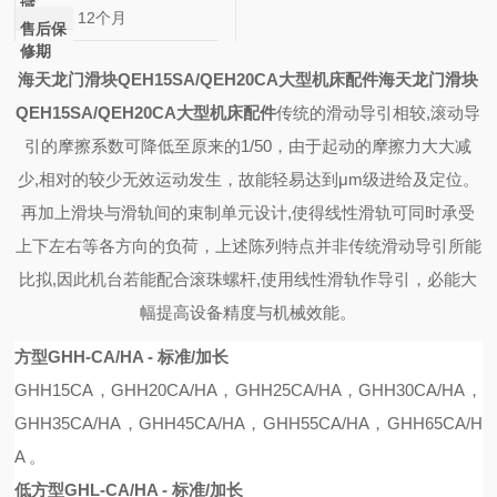
域
12个月
售后保
修期
海天龙门滑块QEH15SA/QEH20CA大型机床配件
海天龙门滑块
QEH15SA/QEH20CA大型机床配件
传统的滑动导引相较,滚动导
引的摩擦系数可降低至原来的1/50，由于起动的摩擦力大大减
少,相对的较少无效运动发生，故能轻易达到μm级进给及定位。
再加上滑块与滑轨间的束制单元设计,使得线性滑轨可同时承受
上下左右等各方向的负荷，上述陈列特点并非传统滑动导引所能
比拟,因此机台若能配合滚珠螺杆,使用线性滑轨作导引，必能大
幅提高设备精度与机械效能。
方型GHH-CA/HA - 标准/加长
GHH15CA
，
GHH20CA
/
HA
，
GHH25CA
/
HA
，
GHH30CA
/
HA
，
GHH35CA
/
HA
，
G
H
H45CA
/
HA
，
GHH55CA
/
HA
，
GHH65CA
/
H
A
。
低方型GHL-CA/HA - 标准/加长