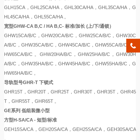
G
L
H15CA
，
GH
L
25CA
/
HA
，
GH
L
30CA
/
HA
，
GH
L
35CA
/
HA
，
G
H
L
45CA
/
HA
，
GH
L
55CA
/
HA
。
宽型GHW-CA B,C / HA B,C- 标准/加长 (上/下/通锁）
GHW15CA
/B/C
，
GHW20CA
/B/C
，
GHW25CA
/B/C
，
GHW30C
A
/B/C
，
GHW35CA
/B/C
，
GHW45CA
/B/C
，
GHW55CA
/B/C
，
G
HW65CA
/B/C 。
GHW20HA
/B/C
，
GHW25H
A/B/C，
GHW30H
A
/B/C
，
GHW35HA
/B/C
，
GHW45H
A/B/C，
GHW55HA
/B/C
，
G
HW65HA
/B/C 。
导轨型号GHR-T 下锁式
GHR15T，GHR20T，GHR25T，GHR30T，GHR35T，GHR45
T，GHR55T，GHR65T 。
GE系列 低组装微小型
方型H-SA/CA - 短型/标准
GEH15SA/CA
，
GEH20SA/CA
，
GEH25SA/CA
，
GEH30SA/CA
。