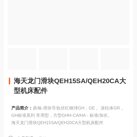
海天龙门滑块QEH15SA/QEH20CA大
型机床配件
产品简介：
鼎翰-滑块导轨丝杠钢球GH，GE 。滚柱体GR 。
GH标准系列 常用型，方型GHH-CA/HA - 标准/加长。
海天龙门滑块QEH15SA/QEH20CA大型机床配件