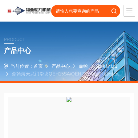
PRODUCT
产品中心
当前位置：
首页
产品中心
鼎翰
滑块导轨1
鼎翰海天龙门滑块QEH15SA/QEH20CA大型机床配件