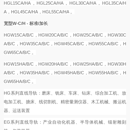
HGL15CA
/
H
A，H
GL25CA
/
HA
，
HGL30CA
/
HA
，
HGL35CA
/
H
A
，
HGL45CA
/
HA
，
HGL55CA
/
HA
。
宽型
W-C/H - 标准/加长
HG
W
15C
A/B/C
，
HG
W
20CA
/B/C，
HG
W
25CA
/B/C，
HG
W
30C
A
/B/C，
HG
W
35CA
/B/C，
HG
W
45CA
/B/C，
HG
W
55CA
/B/C，
H
G
W
65CA
/B/C 。
HG
W
15
H
A
/B/C，
HG
W
20
H
A
/B/C，
HG
W
25
H
A
/B/C，
HG
W
30
H
A
/B/C，
HG
W
35
H
A
/B/C，
HG
W
45
H
A
/B/C，
HG
W
55
H
A
/B/C，
H
G
W
65
H
A
/B/C 。
HG系列直线导轨：磨床、铣床、车床、钻床、综合加工机、放
电加工机、搪床、线切割机、精密量测仪器、木工机械、搬运机
器、运送装置
EG系列直线导轨：产业自动化机器、半导体机械、镭射雕刻