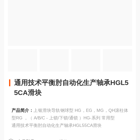
通用技术平衡肘自动化生产轴承HGL5
5CA滑块
产品简介：
上银滑块导轨钢球型 HG，EG，MG，QH滚柱体
型RG ，（ A/B/C - 上锁/下锁/通锁 ）HG-系列 常用型
通用技术平衡肘自动化生产轴承HGL55CA滑块