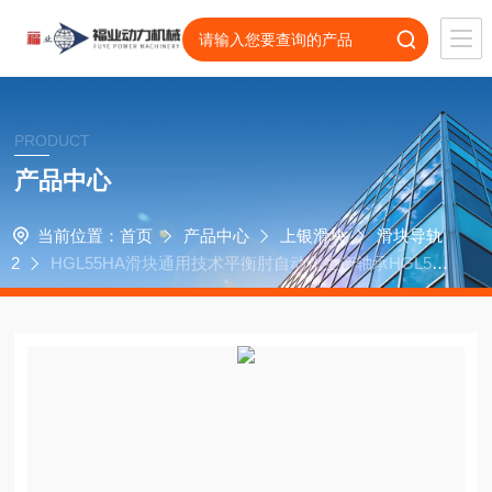
PRODUCT
产品中心
当前位置：
首页
产品中心
上银滑块
滑块导轨
2
HGL55HA滑块通用技术平衡肘自动化生产轴承HGL55
CA滑块