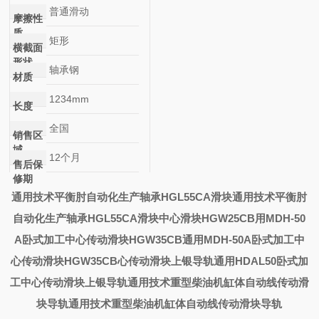
普通滑动
摩擦性
质
矩形
横截面
形状
轴承钢
材质
1234mm
长度
全国
销售区
域
12个月
售后保
修期
通用技术平衡肘自动化生产轴承HGL55CA滑块
通用技术平衡肘
自动化生产轴承HGL55CA滑块
中心滑块HGW25CB
用MDH-50
A卧式加工中心传动滑块HGW35CB
通用MDH-50A卧式加工中
心传动滑块HGW35CB
心传动滑块上银导轨
通用HDAL50卧式加
工中心传动滑块上银导轨
通用技术重型柴油机缸体自动线传动滑
块导轨
通用技术重型柴油机缸体自动线传动滑块导轨