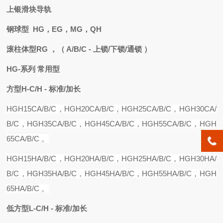
上银滑块导轨
钢球型 HG，EG，MG，QH
滚柱体型RG ，
（ A/B/C - 上锁/下锁/通锁 ）
HG-系列 常用型
方型
H-C/H - 标准/加长
HGH15C
A/B/C
，
HGH20CA
/B/C，
HGH25CA
/B/C，
HGH30CA
/
B/C，
HGH35CA
/B/C，
HGH45CA
/B/C，
HGH55CA
/B/C，
HGH
65CA
/B/C 。
HGH15
H
A
/B/C，
HGH20
H
A
/B/C，
HGH25
H
A
/B/C，
HGH30
H
A
/
B/C，
HGH35
H
A
/B/C，
HGH45
H
A
/B/C，
HGH55
H
A
/B/C，
HGH
65
H
A
/B/C 。
低方型
L-C/H - 标准/加长