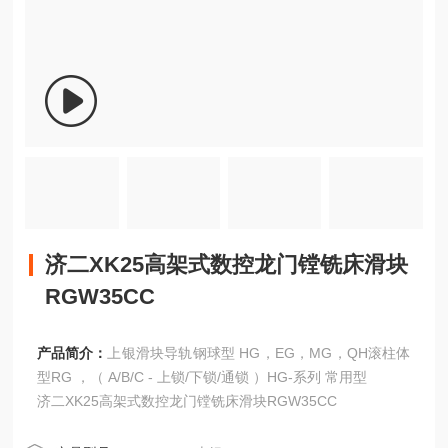
济二XK25高架式数控龙门镗铣床滑块
RGW35CC
产品简介：
上银滑块导轨钢球型 HG，EG，MG，QH滚柱体
型RG ，（ A/B/C - 上锁/下锁/通锁 ）HG-系列 常用型
济二XK25高架式数控龙门镗铣床滑块RGW35CC