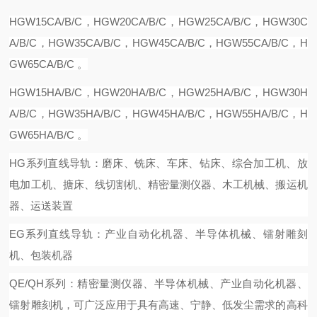
HG
W
15C
A/B/C
，
HG
W
20CA
/B/C，
HG
W
25CA
/B/C，
HG
W
30C
A
/B/C，
HG
W
35CA
/B/C，
HG
W
45CA
/B/C，
HG
W
55CA
/B/C，
H
G
W
65CA
/B/C 。
HG
W
15
H
A
/B/C，
HG
W
20
H
A
/B/C，
HG
W
25
H
A
/B/C，
HG
W
30
H
A
/B/C，
HG
W
35
H
A
/B/C，
HG
W
45
H
A
/B/C，
HG
W
55
H
A
/B/C，
H
G
W
65
H
A
/B/C 。
HG系列直线导轨：磨床、铣床、车床、钻床、综合加工机、放
电加工机、搪床、线切割机、精密量测仪器、木工机械、搬运机
器、运送装置
EG系列直线导轨：产业自动化机器、半导体机械、镭射雕刻
机、包装机器
QE/QH系列：精密量测仪器、半导体机械、产业自动化机器、
镭射雕刻机，可广泛应用于具有高速、宁静、低发尘需求的高科