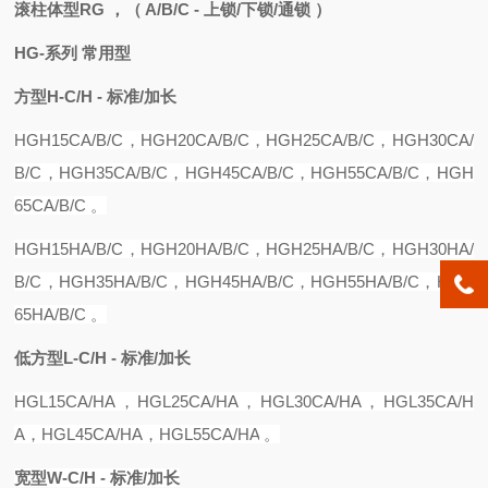
滚柱体型RG ，
（ A/B/C - 上锁/下锁/通锁 ）
HG-系列 常用型
方型
H-C/H - 标准/加长
HGH15C
A/B/C
，
HGH20CA
/B/C，
HGH25CA
/B/C，
HGH30CA
/
B/C，
HGH35CA
/B/C，
HGH45CA
/B/C，
HGH55CA
/B/C，
HGH
65CA
/B/C 。
HGH15
H
A
/B/C，
HGH20
H
A
/B/C，
HGH25
H
A
/B/C，
HGH30
H
A
/
B/C，
HGH35
H
A
/B/C，
HGH45
H
A
/B/C，
HGH55
H
A
/B/C，
HGH
65
H
A
/B/C 。
低方型
L-C/H - 标准/加长
HGL15CA
/
H
A，H
GL25CA
/
HA
，
HGL30CA
/
HA
，
HGL35CA
/
H
A
，
HGL45CA
/
HA
，
HGL55CA
/
HA
。
宽型
W-C/H - 标准/加长