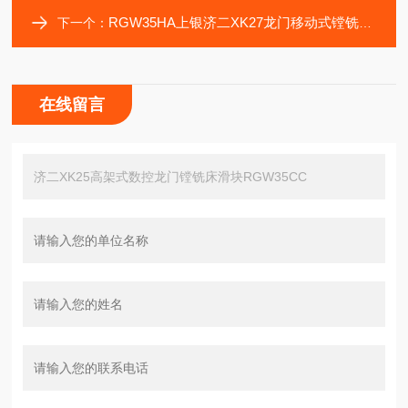
RGW35HA上银济二XK27龙门移动式镗铣床传动滑块RGW35CA
下一个：
在线留言