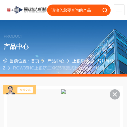
PRODUCT
产品中心
当前位置：
首页
产品中心
上银滑块
滑块导轨
2
RGW35HC上银济二XK25高架式数控龙门镗铣床滑块R
GW35CC