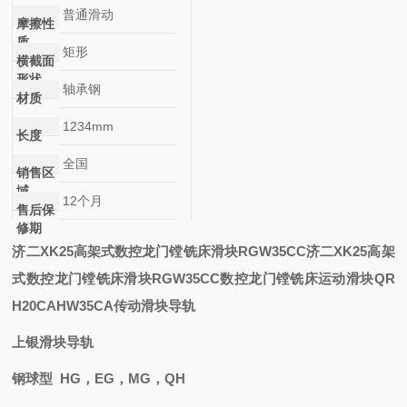
普通滑动
摩擦性
质
矩形
横截面
形状
轴承钢
材质
1234mm
长度
全国
销售区
域
12个月
售后保
修期
济二XK25高架式数控龙门镗铣床滑块RGW35CC
济二XK25高架
式数控龙门镗铣床滑块RGW35CC
数控龙门镗铣床运动滑块QR
H20CA
HW35CA
传动滑块导轨
上银滑块导轨
钢球型 HG，EG，MG，QH