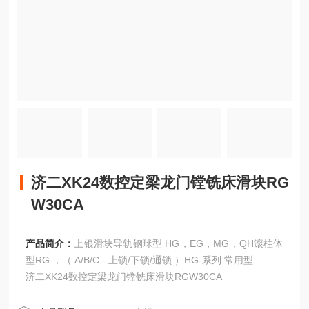
济二XK24数控定梁龙门镗铣床滑块RG
W30CA
产品简介：
上银滑块导轨钢球型 HG，EG，MG，QH滚柱体
型RG ，（ A/B/C - 上锁/下锁/通锁 ）HG-系列 常用型
济二XK24数控定梁龙门镗铣床滑块RGW30CA