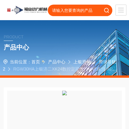
PRODUCT
产品中心
当前位置：
首页
产品中心
上银滑块
滑块导轨
2
RGW30HA上银济二XK24数控定梁龙门镗铣床滑块RG
W30CA