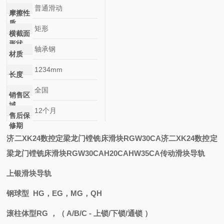
普通滑动
摩擦性
质
矩形
横截面
形状
轴承钢
材质
1234mm
长度
全国
销售区
域
12个月
售后保
修期
济二XK24数控定梁龙门镗铣床滑块RGW30CA
济二XK24数控定
梁龙门镗铣床滑块RGW30CA
H20CA
HW35CA
传动滑块导轨
上银滑块导轨
钢球型 HG，EG，MG，QH
滚柱体型RG ，
（ A/B/C - 上锁/下锁/通锁 ）