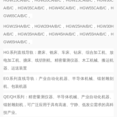
HG
W
15C
A/B/C
，
HG
W
20CA
/B/C，
HG
W
25CA
/B/C，
HG
W
30C
A
/B/C，
HG
W
35CA
/B/C，
HG
W
45CA
/B/C，
HG
W
55CA
/B/C，
H
G
W
65CA
/B/C 。
HG
W
15
H
A
/B/C，
HG
W
20
H
A
/B/C，
HG
W
25
H
A
/B/C，
HG
W
30
H
A
/B/C，
HG
W
35
H
A
/B/C，
HG
W
45
H
A
/B/C，
HG
W
55
H
A
/B/C，
H
G
W
65
H
A
/B/C 。
HG系列直线导轨：磨床、铣床、车床、钻床、综合加工机、放
电加工机、搪床、线切割机、精密量测仪器、木工机械、搬运机
器、运送装置
EG系列直线导轨：产业自动化机器、半导体机械、镭射雕刻
机、包装机器
QE/QH系列：精密量测仪器、半导体机械、产业自动化机器、
镭射雕刻机，可广泛应用于具有高速、宁静、低发尘需求的高科
技产业。