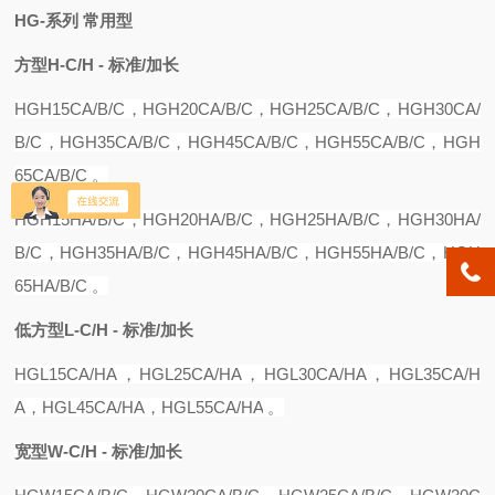
HG-系列 常用型
方型
H-C/H - 标准/加长
HGH15C
A/B/C
，
HGH20CA
/B/C，
HGH25CA
/B/C，
HGH30CA
/
B/C，
HGH35CA
/B/C，
HGH45CA
/B/C，
HGH55CA
/B/C，
HGH
65CA
/B/C 。
HGH15
H
A
/B/C，
HGH20
H
A
/B/C，
HGH25
H
A
/B/C，
HGH30
H
A
/
B/C，
HGH35
H
A
/B/C，
HGH45
H
A
/B/C，
HGH55
H
A
/B/C，
HGH
65
H
A
/B/C 。
低方型
L-C/H - 标准/加长
HGL15CA
/
H
A，H
GL25CA
/
HA
，
HGL30CA
/
HA
，
HGL35CA
/
H
A
，
HGL45CA
/
HA
，
HGL55CA
/
HA
。
宽型
W-C/H - 标准/加长