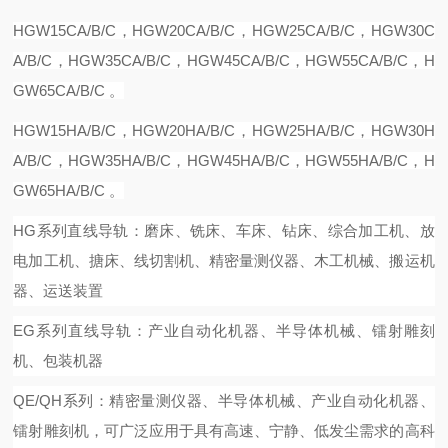
HG
W
15C
A/B/C
，
HG
W
20CA
/B/C，
HG
W
25CA
/B/C，
HG
W
30C
A
/B/C，
HG
W
35CA
/B/C，
HG
W
45CA
/B/C，
HG
W
55CA
/B/C，
H
G
W
65CA
/B/C 。
HG
W
15
H
A
/B/C，
HG
W
20
H
A
/B/C，
HG
W
25
H
A
/B/C，
HG
W
30
H
A
/B/C，
HG
W
35
H
A
/B/C，
HG
W
45
H
A
/B/C，
HG
W
55
H
A
/B/C，
H
G
W
65
H
A
/B/C 。
HG系列直线导轨：磨床、铣床、车床、钻床、综合加工机、放
电加工机、搪床、线切割机、精密量测仪器、木工机械、搬运机
器、运送装置
EG系列直线导轨：产业自动化机器、半导体机械、镭射雕刻
机、包装机器
QE/QH系列：精密量测仪器、半导体机械、产业自动化机器、
镭射雕刻机，可广泛应用于具有高速、宁静、低发尘需求的高科