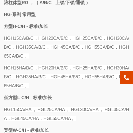
滚柱体型RG ，
（ A/B/C - 上锁/下锁/通锁 ）
HG-系列 常用型
方型
H-C/H - 标准/加长
HGH15C
A/B/C
，
HGH20CA
/B/C，
HGH25CA
/B/C，
HGH30CA
/
B/C，
HGH35CA
/B/C，
HGH45CA
/B/C，
HGH55CA
/B/C，
HGH
65CA
/B/C 。
HGH15
H
A
/B/C，
HGH20
H
A
/B/C，
HGH25
H
A
/B/C，
HGH30
H
A
/
B/C，
HGH35
H
A
/B/C，
HGH45
H
A
/B/C，
HGH55
H
A
/B/C，
HGH
65
H
A
/B/C 。
低方型
L-C/H - 标准/加长
HGL15CA
/
H
A，H
GL25CA
/
HA
，
HGL30CA
/
HA
，
HGL35CA
/
H
A
，
HGL45CA
/
HA
，
HGL55CA
/
HA
。
宽型
W-C/H - 标准/加长