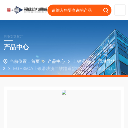
PRODUCT
产品中心
当前位置：
首页
产品中心
上银滑块
滑块导轨
2
EGH35CA上银滑块济二铁路道岔铣床用运动轴承EGH
35SA导轨