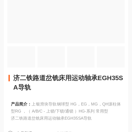
济二铁路道岔铣床用运动轴承EGH35S
A导轨
产品简介：
上银滑块导轨钢球型 HG，EG，MG，QH滚柱体
型RG ，（ A/B/C - 上锁/下锁/通锁 ）HG-系列 常用型
济二铁路道岔铣床用运动轴承EGH35SA导轨