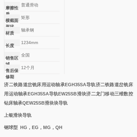
普通滑动
摩擦性
质
矩形
横截面
形状
轴承钢
材质
1234mm
长度
全国
销售区
域
12个月
售后保
修期
济二铁路道岔铣床用运动轴承EGH35SA导轨
济二铁路道岔铣床
用运动轴承EGH35SA导轨
EW25SB滑块
济二龙门移动三维数控
钻床轴承QEW25SB滑块
块导轨
上银滑块导轨
钢球型 HG，EG，MG，QH