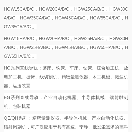
HG
W
15C
A/B/C
，
HG
W
20CA
/B/C，
HG
W
25CA
/B/C，
HG
W
30C
A
/B/C，
HG
W
35CA
/B/C，
HG
W
45CA
/B/C，
HG
W
55CA
/B/C，
H
G
W
65CA
/B/C 。
HG
W
15
H
A
/B/C，
HG
W
20
H
A
/B/C，
HG
W
25
H
A
/B/C，
HG
W
30
H
A
/B/C，
HG
W
35
H
A
/B/C，
HG
W
45
H
A
/B/C，
HG
W
55
H
A
/B/C，
H
G
W
65
H
A
/B/C 。
HG系列直线导轨：磨床、铣床、车床、钻床、综合加工机、放
电加工机、搪床、线切割机、精密量测仪器、木工机械、搬运机
器、运送装置
EG系列直线导轨：产业自动化机器、半导体机械、镭射雕刻
机、包装机器
QE/QH系列：精密量测仪器、半导体机械、产业自动化机器、
镭射雕刻机，可广泛应用于具有高速、宁静、低发尘需求的高科