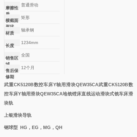
普通滑动
摩擦性
质
矩形
横截面
形状
轴承钢
材质
1234mm
长度
全国
销售区
域
12个月
售后保
修期
武重CK5120B数控车床Y轴用滑块QEW35CA
武重CK5120B数
控车床Y轴用滑块QEW35CA
地铣镗床直线运动滑块
式铣车床滑
块
轨
上银滑块导轨
钢球型 HG，EG，MG，QH