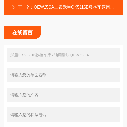
QEW25SA上银武重CK5116B数控车床用传动滑块QEW25CA
下一个：
在线留言