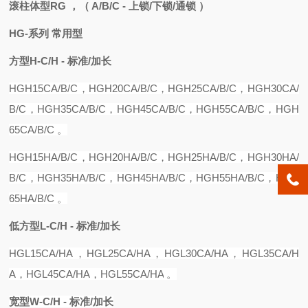
滚柱体型RG ，
（ A/B/C - 上锁/下锁/通锁 ）
HG-系列 常用型
方型H-C/H - 标准/加长
HGH15C
A/B/C
，
HGH20CA
/B/C，
HGH25CA
/B/C，
HGH30CA
/
B/C，
HGH35CA
/B/C，
HGH45CA
/B/C，
HGH55CA
/B/C，
HGH
65CA
/B/C 。
HGH15
H
A
/B/C，
HGH20
H
A
/B/C，
HGH25
H
A
/B/C，
HGH30
H
A
/
B/C，
HGH35
H
A
/B/C，
HGH45
H
A
/B/C，
HGH55
H
A
/B/C，
HGH
65
H
A
/B/C 。
低方型
L-C/H - 标准/加长
HGL15CA
/
H
A，H
GL25CA
/
HA
，
HGL30CA
/
HA
，
HGL35CA
/
H
A
，
HGL45CA
/
HA
，
HGL55CA
/
HA
。
宽型
W-C/H - 标准/加长