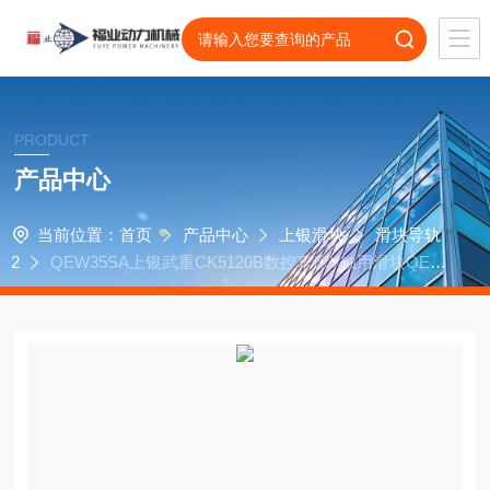
PRODUCT
产品中心
当前位置：
首页
产品中心
上银滑块
滑块导轨
2
QEW35SA上银武重CK5120B数控车床Y轴用滑块QEW
35CA