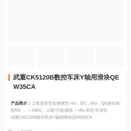
武重CK5120B数控车床Y轴用滑块QE
W35CA
产品简介：
上银滑块导轨钢球型 HG，EG，MG，QH滚柱体
型RG ，（ A/B/C - 上锁/下锁/通锁 ）HG-系列 常用型
武重CK5120B数控车床Y轴用滑块QEW35CA