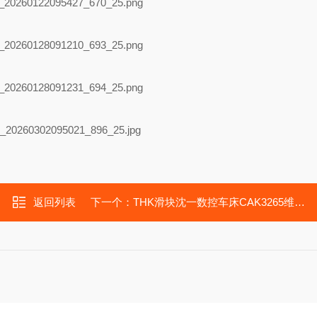
返回列表
下一个：
THK滑块沈一数控车床CAK3265维修用SHS55V、SHS65V