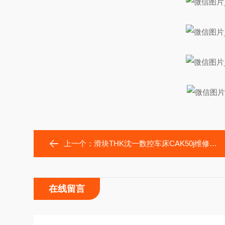
上一个：
滑块THK沈一数控车床CAK50j维修用SHS15R、SHS25R
在线留言