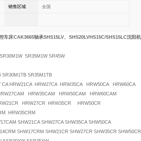
销售区域
全国
车床CAK3665轴承SHS15LV、SHS20LV
HS15C/SHS15LC
沈阳机床
R30M1W SR35M1W SR45W
SR30M1TB SR35M1TB
7 CA HRW21CA HRW27CA HRW35CA HRW50CA HRW60CA
 HRW27CAM HRW35CAM HRW50CAM HRW60CAM
HRW21CR HRW27CR HRW35CR HRW50CR
RM HRW35CRM
AM SHW21CA SHW27CA SHW35CA SHW50CA
CRM SHW17CRM SHW21CR SHW27CR SHW35CR SHW50C
 SSR30XW SSR35XW