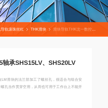
线导轨滚珠丝杠
THK滑块
滑块导轨THK沈一数控车床CAK3665轴承SHS15LV、SHS20LV
轴承SHS15LV、SHS20LV
因在LM滑块的法兰部加工了螺丝孔，很适合与组合安
将螺孔当作贯穿空用，从而也可用于工作台上不能开
SHS20LV