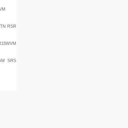
VM
TN RSR
R15WVM
GM SRS