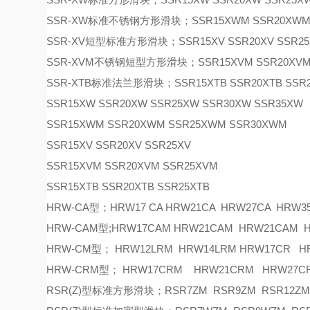
SSR-XW标准不锈钢方形滑块；SSR15XWM SSR20XWM 
SSR-XV短型标准方形滑块；SSR15XV SSR20XV SSR25
SSR-XVM不锈钢短型方形滑块；SSR15XVM SSR20XVM 
SSR-XTB标准法兰形滑块；SSR15XTB SSR20XTB SSR2
SSR15XW SSR20XW SSR25XW SSR30XW SSR35XW
SSR15XWM SSR20XWM SSR25XWM SSR30XWM
SSR15XV SSR20XV SSR25XV
SSR15XVM SSR20XVM SSR25XVM
SSR15XTB SSR20XTB SSR25XTB
HRW-CA型；HRW17 CA HRW21CA HRW27CA HRW3
HRW-CAM型;HRW17CAM HRW21CAM HRW21CAM
HRW-CM型； HRW12LRM HRW14LRM HRW17CR 
HRW-CRM型； HRW17CRM HRW21CRM HRW27C
RSR(Z)型标准方形滑块；RSR7ZM RSR9ZM RSR12ZM