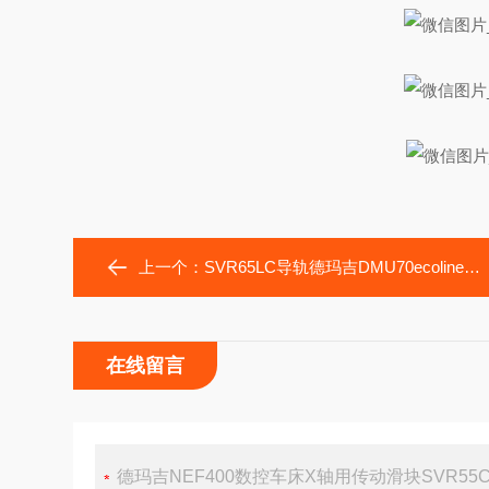
上一个：
SVR65LC导轨德玛吉DMU70ecoline加工中心滑块SVR55LC
在线留言