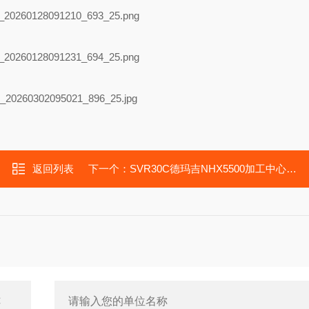
返回列表
下一个：
SVR30C德玛吉NHX5500加工中心传动轴承SVR25C滑块