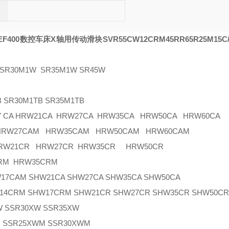
EF400数控车床X轴用传动滑块SVR55C
W12CRM
45R
R65R
25M
15C
R30M1W SR35M1W SR45W
SR30M1TB SR35M1TB
7 CA HRW21CA HRW27CA HRW35CA HRW50CA HRW60CA
 HRW27CAM HRW35CAM HRW50CAM HRW60CAM
HRW21CR HRW27CR HRW35CR HRW50CR
RM HRW35CRM
AM SHW21CA SHW27CA SHW35CA SHW50CA
CRM SHW17CRM SHW21CR SHW27CR SHW35CR SHW50C
 SSR30XW SSR35XW
SSR25XWM SSR30XWM