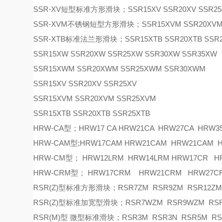
SSR-XV短型标准方形滑块；SSR15XV SSR20XV SSR25
SSR-XVM不锈钢短型方形滑块；SSR15XVM SSR20XVM 
SSR-XTB标准法兰形滑块；SSR15XTB SSR20XTB SSR2
SSR15XW SSR20XW SSR25XW SSR30XW SSR35XW
SSR15XWM SSR20XWM SSR25XWM SSR30XWM
SSR15XV SSR20XV SSR25XV
SSR15XVM SSR20XVM SSR25XVM
SSR15XTB SSR20XTB SSR25XTB
HRW-CA型；HRW17 CA HRW21CA HRW27CA HRW3
HRW-CAM型;HRW17CAM HRW21CAM HRW21CAM
HRW-CM型； HRW12LRM HRW14LRM HRW17CR 
HRW-CRM型； HRW17CRM HRW21CRM HRW27C
RSR(Z)型标准方形滑块；RSR7ZM RSR9ZM RSR12ZM
RSR(Z)型标准加宽型滑块；RSR7WZM RSR9WZM RSR
RSR(M)型 微型标准滑块；RSR3M RSR3N RSR5M RSR