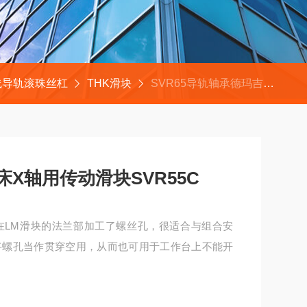
线导轨滚珠丝杠
THK滑块
SVR65导轨轴承德玛吉NEF400数控车床X轴用传动滑块SVR55C
床X轴用传动滑块SVR55C
因在LM滑块的法兰部加工了螺丝孔，很适合与组合安
将螺孔当作贯穿空用，从而也可用于工作台上不能开
VR55C