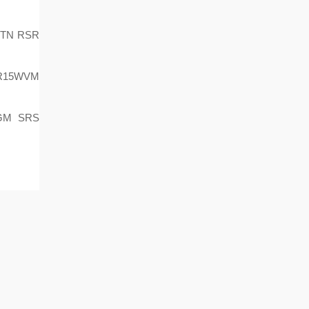
TN RSR
R15WVM
GM SRS