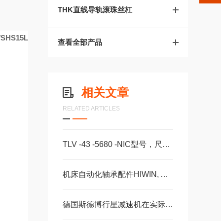
THK直线导轨滚珠丝杠
/SHS15L
查看全部产品
相关文章
RELATED ARTICLES
TLV -43 -5680 -NIC型号，尺寸，长度CS -28 -100 -2RS -B -NIC 。
机床自动化轴承配件HIWIN, ABBA, AMT, PMI, TBI滑块导轨丝杠
R
德国斯德博行星减速机在实际使用过程中的常见问题相应解决方法分享