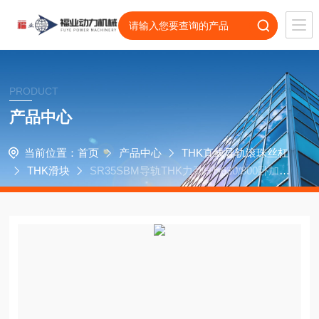
PRODUCT
产品中心
当前位置：
首页
产品中心
THK直线导轨滚珠丝杠
THK滑块
SR35SBM导轨THK力劲HT-630/800卧加数
控选装滑块SR35SB轴承