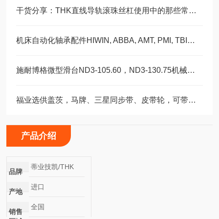
干货分享：THK直线导轨滚珠丝杠使用中的那些常见故障与解决技巧
机床自动化轴承配件HIWIN, ABBA, AMT, PMI, TBI滑块导轨丝杠
施耐博格微型滑台ND3-105.60，ND3-130.75机械装配轴承
福业选供盖茨，马牌、三星同步带、皮带轮，可带图纸加工定制。
产品介绍
蒂业技凯/THK
品牌
进口
产地
全国
销售