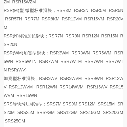
ZM RSR15WZM
RSR(M)型 微型标准滑块；RSR3M RSR3N RSR5M RSR5N
RSR5TN RSR7M RSR9KM RSR12VM RSR15VM RSR20V
M
RSR(N)标准加长滑块；RSR7N RSR9N RSR12N RSR15N R
SR20N
RSR(WM)加宽型滑块；RSR3WM RSR3WN RSR5WM RSR
5WN RSR5WTN RSR7WM RSR7WTM RSR7WN RSR7WT
N RSR(WV)
加宽型标准滑块；
RSR9WV RSR9WVM RSR9WN RSR12W
V RSR12WVM RSR12WN RSR14WVM RSR15WV RSR15
WVM RSR15WN
SRS导轨滑块标准型；SRS7M SRS9M SRS12M SRS15M SR
S20M SRS25M SRS9GM SRS12GM SRS15GM SRS20GM
SRS25GM