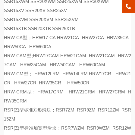
SSR15XWM SSR20XWM SSR25XWM SSR30XWM
SSR15XV SSR20XV SSR25XV
SSR15XVM SSR20XVM SSR25XVM
SSR15XTB SSR20XTB SSR25XTB
HRW-CA型；HRW17 CA HRW21CA HRW27CA HRW35CA
HRW50CA HRW60CA
HRW-CAM型;HRW17CAM HRW21CAM HRW21CAM HRW2
7CAM HRW35CAM HRW50CAM HRW60CAM
HRW-CM型； HRW12LRM HRW14LRM HRW17CR HRW21
CR HRW27CR HRW35CR HRW50CR
HRW-CRM型； HRW17CRM HRW21CRM HRW27CRM H
RW35CRM
RSR(Z)型标准方形滑块；RSR7ZM RSR9ZM RSR12ZM RSR
15ZM
RSR(Z)型标准加宽型滑块；RSR7WZM RSR9WZM RSR12W