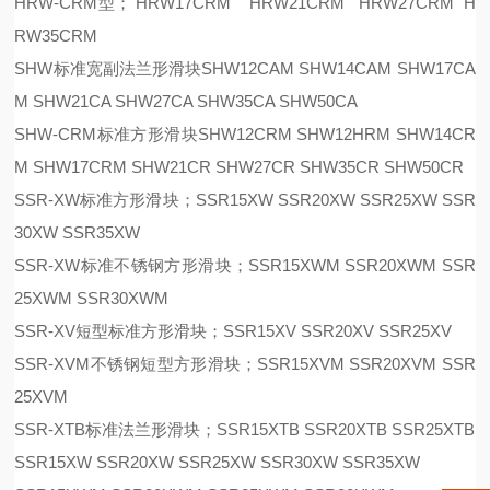
HRW-CRM型； HRW17CRM HRW21CRM HRW27CRM H
RW35CRM
SHW标准宽副法兰形滑块SHW12CAM SHW14CAM SHW17CA
M SHW21CA SHW27CA SHW35CA SHW50CA
SHW-CRM标准方形滑块SHW12CRM SHW12HRM SHW14CR
M SHW17CRM SHW21CR SHW27CR SHW35CR SHW50CR
SSR-XW标准方形滑块；SSR15XW SSR20XW SSR25XW SSR
30XW SSR35XW
SSR-XW标准不锈钢方形滑块；SSR15XWM SSR20XWM SSR
25XWM SSR30XWM
SSR-XV短型标准方形滑块；SSR15XV SSR20XV SSR25XV
SSR-XVM不锈钢短型方形滑块；SSR15XVM SSR20XVM SSR
25XVM
SSR-XTB标准法兰形滑块；SSR15XTB SSR20XTB SSR25XTB
SSR15XW SSR20XW SSR25XW SSR30XW SSR35XW