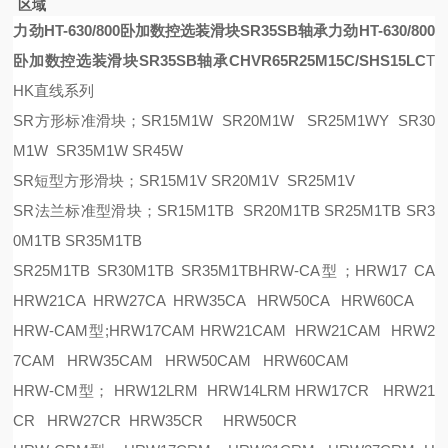
区域
力劲HT-630/800卧加数控选装滑块SR35SB轴承
力劲HT-630/800
卧加数控选装滑块SR35SB轴承
CH
VR65R
25M
15C/SHS15LC
T
HK直线系列
SR方形标准滑块；SR15M1W SR20M1W SR25M1WY SR30
M1W SR35M1W SR45W
SR短型方形滑块；SR15M1V SR20M1V SR25M1V
SR法兰标准型滑块；SR15M1TB SR20M1TB SR25M1TB SR3
0M1TB SR35M1TB
SR25M1TB SR30M1TB SR35M1TBHRW-CA型；HRW17 CA
HRW21CA HRW27CA HRW35CA HRW50CA HRW60CA
HRW-CAM型;HRW17CAM HRW21CAM HRW21CAM HRW2
7CAM HRW35CAM HRW50CAM HRW60CAM
HRW-CM型； HRW12LRM HRW14LRM HRW17CR HRW21
CR HRW27CR HRW35CR HRW50CR