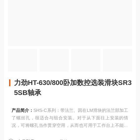
力劲HT-630/800卧加数控选装滑块SR3
5SB轴承
产品简介：
SHS-C系列：带法兰、因在LM滑块的法兰部加工
了螺丝孔，很适合与组合安装。对于从下面往上安装的情
况，可将螺孔当作贯穿空用，从而也可用于工作台上不能开
螺栓贯穿孔的情况