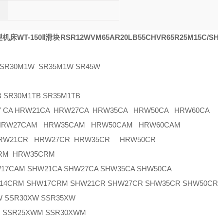
床WT-150Ⅱ滑块RSR12WVM
65A
R20LB
55CH
VR65R
25M
15C/S
R30M1W SR35M1W SR45W
SR30M1TB SR35M1TB
7 CA HRW21CA HRW27CA HRW35CA HRW50CA HRW60CA
 HRW27CAM HRW35CAM HRW50CAM HRW60CAM
HRW21CR HRW27CR HRW35CR HRW50CR
RM HRW35CRM
AM SHW21CA SHW27CA SHW35CA SHW50CA
CRM SHW17CRM SHW21CR SHW27CR SHW35CR SHW50C
 SSR30XW SSR35XW
SSR25XWM SSR30XWM