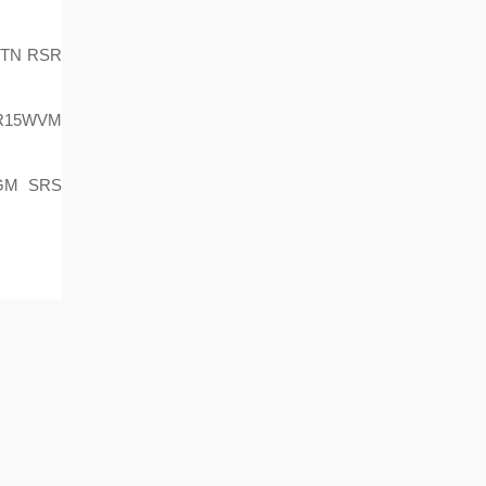
TN RSR
R15WVM
GM SRS