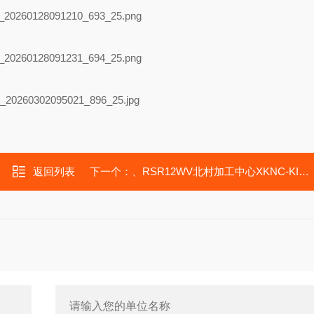
返回列表
下一个：
、RSR12WV北村加工中心XKNC-KIRA-VTC40C滑块RSR9WN