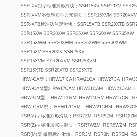
SSR-XV短型标准方形滑块；SSR15XV SSR20XV SSR25
SSR-XVM不锈钢短型方形滑块；SSR15XVM SSR20XVM 
SSR-XTB标准法兰形滑块；SSR15XTB SSR20XTB SSR2
SSR15XW SSR20XW SSR25XW SSR30XW SSR35XW
SSR15XWM SSR20XWM SSR25XWM SSR30XWM
SSR15XV SSR20XV SSR25XV
SSR15XVM SSR20XVM SSR25XVM
SSR15XTB SSR20XTB SSR25XTB
HRW-CA型；HRW17 CA HRW21CA HRW27CA HRW3
HRW-CAM型;HRW17CAM HRW21CAM HRW21CAM
HRW-CM型； HRW12LRM HRW14LRM HRW17CR 
HRW-CRM型； HRW17CRM HRW21CRM HRW27C
RSR(Z)型标准方形滑块；RSR7ZM RSR9ZM RSR12ZM
RSR(Z)型标准加宽型滑块；RSR7WZM RSR9WZM RSR
RSR(M)型 微型标准滑块；RSR3M RSR3N RSR5M RSR