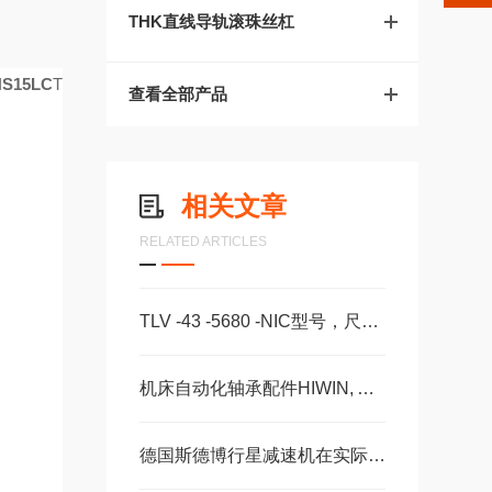
THK直线导轨滚珠丝杠
HS15LC
T
查看全部产品
相关文章
RELATED ARTICLES
TLV -43 -5680 -NIC型号，尺寸，长度CS -28 -100 -2RS -B -NIC 。
机床自动化轴承配件HIWIN, ABBA, AMT, PMI, TBI滑块导轨丝杠
R
德国斯德博行星减速机在实际使用过程中的常见问题相应解决方法分享