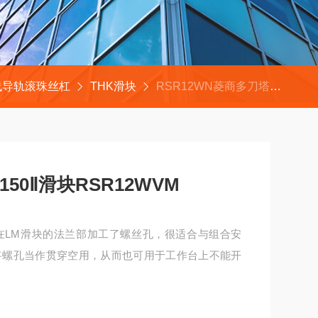
线导轨滚珠丝杠
THK滑块
RSR12WN菱商多刀塔型机床WT-150Ⅱ滑块RSR12WVM
50Ⅱ滑块RSR12WVM
因在LM滑块的法兰部加工了螺丝孔，很适合与组合安
将螺孔当作贯穿空用，从而也可用于工作台上不能开
2WVM