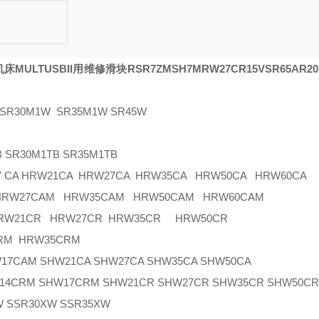
床MULTUSBII用维修滑块RSR7ZM
SH7M
RW27CR
15V
SR65A
R20
R30M1W SR35M1W SR45W
SR30M1TB SR35M1TB
7 CA HRW21CA HRW27CA HRW35CA HRW50CA HRW60CA
 HRW27CAM HRW35CAM HRW50CAM HRW60CAM
HRW21CR HRW27CR HRW35CR HRW50CR
RM HRW35CRM
AM SHW21CA SHW27CA SHW35CA SHW50CA
CRM SHW17CRM SHW21CR SHW27CR SHW35CR SHW50C
 SSR30XW SSR35XW