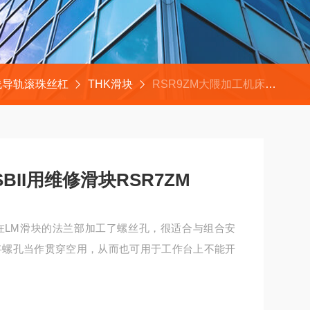
线导轨滚珠丝杠
THK滑块
RSR9ZM大隈加工机床MULTUSBII用维修滑块RSR7ZM
BII用维修滑块RSR7ZM
因在LM滑块的法兰部加工了螺丝孔，很适合与组合安
将螺孔当作贯穿空用，从而也可用于工作台上不能开
SR7ZM