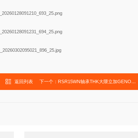
返回列表
下一个：
RSR15WN轴承THK大隈立加GENOSM用滑块导轨RSR15WVM福业