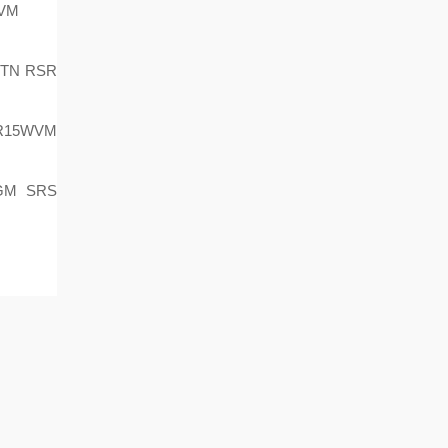
VM
TN RSR
R15WVM
GM SRS