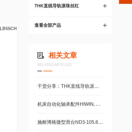
THK直线导轨滚珠丝杠
查看全部产品
LB
55CH
相关文章
RELATED ARTICLES
干货分享：THK直线导轨滚珠丝杠使用中的那些常见故障与解决技巧
机床自动化轴承配件HIWIN, ABBA, AMT, PMI, TBI滑块导轨丝杠
R
施耐博格微型滑台ND3-105.60，ND3-130.75机械装配轴承