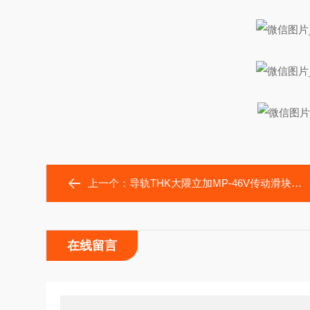
上一个：
导轨THK大隈立加MP-46V传动滑块RSR12ZM、RSR15ZM
在线留言