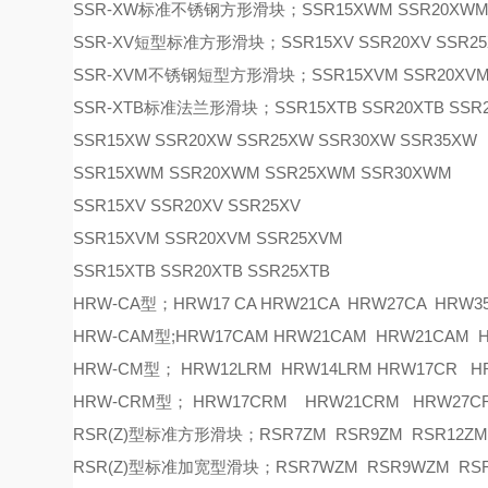
SSR-XW标准不锈钢方形滑块；SSR15XWM SSR20XWM 
SSR-XV短型标准方形滑块；SSR15XV SSR20XV SSR25
SSR-XVM不锈钢短型方形滑块；SSR15XVM SSR20XVM 
SSR-XTB标准法兰形滑块；SSR15XTB SSR20XTB SSR2
SSR15XW SSR20XW SSR25XW SSR30XW SSR35XW
SSR15XWM SSR20XWM SSR25XWM SSR30XWM
SSR15XV SSR20XV SSR25XV
SSR15XVM SSR20XVM SSR25XVM
SSR15XTB SSR20XTB SSR25XTB
HRW-CA型；HRW17 CA HRW21CA HRW27CA HRW3
HRW-CAM型;HRW17CAM HRW21CAM HRW21CAM
HRW-CM型； HRW12LRM HRW14LRM HRW17CR 
HRW-CRM型； HRW17CRM HRW21CRM HRW27C
RSR(Z)型标准方形滑块；RSR7ZM RSR9ZM RSR12ZM
RSR(Z)型标准加宽型滑块；RSR7WZM RSR9WZM RSR