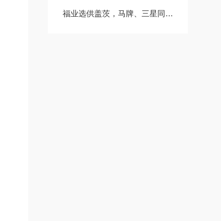
福业选供盖茨，马牌、三星同步带、皮带轮，可带图纸加工定制。