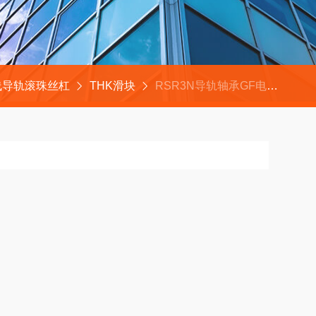
线导轨滚珠丝杠
THK滑块
RSR3N导轨轴承GF电火花成型机床微精加工用滑块GSR25T-R