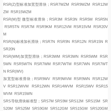
RSR(Z)型标准加宽型滑块；RSR7WZM RSR9WZM RSR12W
ZM RSR15WZM
RSR(M)型 微型标准滑块；RSR3M RSR3N RSR5M RSR5N
RSR5TN RSR7M RSR9KM RSR12VM RSR15VM RSR20V
M
RSR(N)标准加长滑块；RSR7N RSR9N RSR12N RSR15N R
SR20N
RSR(WM)加宽型滑块；RSR3WM RSR3WN RSR5WM RSR
5WN RSR5WTN RSR7WM RSR7WTM RSR7WN RSR7WT
N RSR(WV)
加宽型标准滑块；
RSR9WV RSR9WVM RSR9WN RSR12W
V RSR12WVM RSR12WN RSR14WVM RSR15WV RSR15
WVM RSR15WN
SRS导轨滑块标准型；SRS7M SRS9M SRS12M SRS15M SR
S20M SRS25M SRS9GM SRS12GM SRS15GM SRS20GM