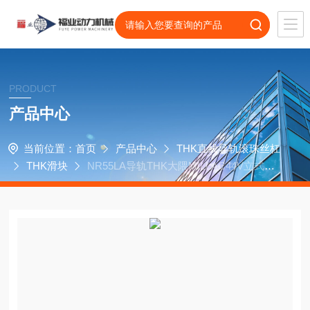
PRODUCT
产品中心
当前位置：
首页
产品中心
THK直线导轨滚珠丝杠
THK滑块
NR55LA导轨THK大隈MILLAC44V立式加
工中心传动滑块NR55A