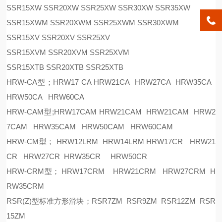
SSR15XW SSR20XW SSR25XW SSR30XW SSR35XW
SSR15XWM SSR20XWM SSR25XWM SSR30XWM
SSR15XV SSR20XV SSR25XV
SSR15XVM SSR20XVM SSR25XVM
SSR15XTB SSR20XTB SSR25XTB
HRW-CA型；HRW17 CA HRW21CA HRW27CA HRW35CA
HRW50CA HRW60CA
HRW-CAM型;HRW17CAM HRW21CAM HRW21CAM HRW2
7CAM HRW35CAM HRW50CAM HRW60CAM
HRW-CM型； HRW12LRM HRW14LRM HRW17CR HRW21
CR HRW27CR HRW35CR HRW50CR
HRW-CRM型； HRW17CRM HRW21CRM HRW27CRM H
RW35CRM
RSR(Z)型标准方形滑块；RSR7ZM RSR9ZM RSR12ZM RSR
15ZM