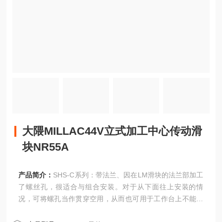
大隈MILLAC44V立式加工中心传动滑
块NR55A
产品简介：
SHS-C系列：带法兰、因在LM滑块的法兰部加工
了螺丝孔，很适合与组合安装。对于从下面往上安装的情
况，可将螺孔当作贯穿空用，从而也可用于工作台上不能开
螺栓贯穿孔的情况