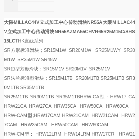
大隈MILLAC44V立式加工中心传动滑块NR55A
大隈MILLAC44
V立式加工中心传动滑块NR55A
ZM
A
55CH
VR65R
25M
15C/SHS
15LC
THK直线系列
SR方形标准滑块；SR15M1W SR20M1W SR25M1WY SR30
M1W SR35M1W SR45W
SR短型方形滑块；SR15M1V SR20M1V SR25M1V
SR法兰标准型滑块；SR15M1TB SR20M1TB SR25M1TB SR3
0M1TB SR35M1TB
SR25M1TB SR30M1TB SR35M1TBHRW-CA型；HRW17 CA
HRW21CA HRW27CA HRW35CA HRW50CA HRW60CA
HRW-CAM型;HRW17CAM HRW21CAM HRW21CAM HRW2
7CAM HRW35CAM HRW50CAM HRW60CAM
HRW-CM型； HRW12LRM HRW14LRM HRW17CR HRW21