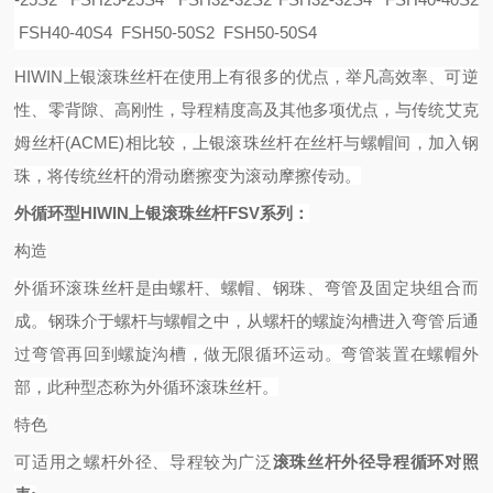
FSH40-40S4 FSH50-50S2 FSH50-50S4
HIWIN上银滚珠丝杆在使用上有很多的优点，举凡高效率、可逆
性、零背隙、高刚性，导程精度高及其他多项优点，与传统艾克
姆丝杆(ACME)相比较，上银滚珠丝杆在丝杆与螺帽间，加入钢
珠，将传统丝杆的滑动磨擦变为滚动摩擦传动。
外循环型
HIWIN上银滚珠丝杆FSV系列：
构造
外循环滚珠丝杆是由螺杆、螺帽、钢珠、弯管及固定块组合而
成。钢珠介于螺杆与螺帽之中，从螺杆的螺旋沟槽进入弯管后通
过弯管再回到螺旋沟槽，做无限循环运动。弯管装置在螺帽外
部，此种型态称为外循环滚珠丝杆。
特色
可适用之螺杆外径、导程较为广泛
滚珠丝杆外径导程循环对照