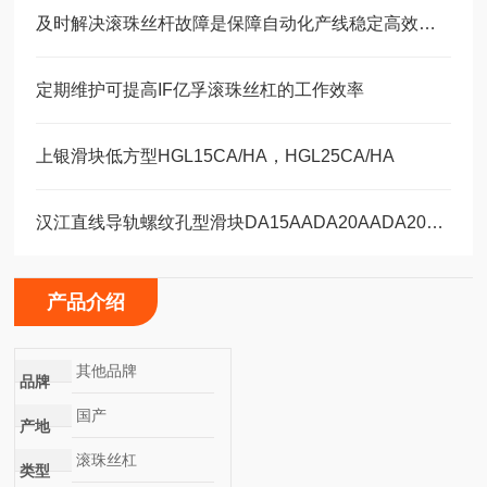
及时解决滚珠丝杆故障是保障自动化产线稳定高效的关键
定期维护可提高IF亿孚滚珠丝杠的工作效率
上银滑块低方型HGL15CA/HA，HGL25CA/HA
汉江直线导轨螺纹孔型滑块DA15AADA20AADA20AAL
产品介绍
其他品牌
品牌
国产
产地
滚珠丝杠
类型