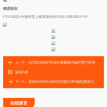
表
:
精度级别
FSV10020-外循环型上银滚珠丝杆R100-20B2/B3-FSV
SCR01604DTK丝杠单螺母内循环型TSFIR-03205T4-NGC5
上一个：
返回列表
导轨MSR25LSMSR25新日奔5轴轮廓加工机维修用滚动滑块
下一个：
在线留言