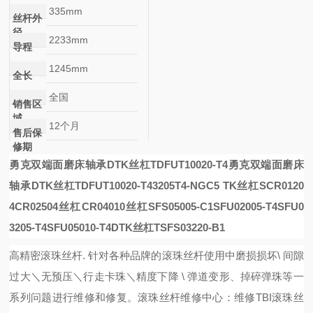
335mm
丝杆外
径
2233mm
导程
1245mm
全长
全国
销售区
域
12个月
售后保
修期
勇克双端面磨床轴承DTK丝杠TDFUT10020-T4
勇克双端面磨床
轴承DTK丝杠TDFUT10020-T4
3205T4-NGC5
TK丝杠SCR0120
4
CR02504丝杠
CR04010丝杠
SFS05005-C1
SFU02005-T4
SFU0
3205-T4
SFU05010-T4
DTK丝杠TSFS03220-B1
高精密滚珠丝杆
. 针对各种品牌的滚珠丝杆使用中磨损损坏\ 间隙
过大＼无预压＼行走卡珠＼精度下降 \ 弹道变形、掉碎弹珠等一
系列问题进行维修和修复。
滚珠丝杆维修中心：维修
TBI滚珠丝