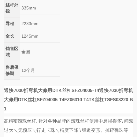
丝杆外
335mm
径
导程
2233mm
全长
1245mm
销售区
全国
域
售后保
12个月
修期
通快7030折弯机大修用DTK丝杠SFZ04005-T4
通快7030折弯机
大修用DTK丝杠SFZ04005-T4
FZ06310-T4
TK丝杠TSFS03220-B
1
高精密滚珠丝杆
. 针对各种品牌的滚珠丝杆使用中磨损损坏\ 间隙
过大＼无预压＼行走卡珠＼精度下降 \ 弹道变形、掉碎弹珠等一