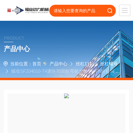
PRODUCT
产品中心
当前位置：
首页
产品中心
丝杠111
丝杠螺母
螺母SFZ04010-T4通快7030折弯机大修用DTK丝杠SFZ0
4005-T4