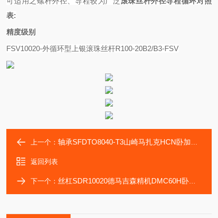
可适用之螺杆外径、导程较为广泛
滚珠丝杆外径导程循环对照
表
:
精度级别
FSV10020-外循环型上银滚珠丝杆R100-20B2/B3-FSV
轴承SFDTO8040-T3山崎马扎克HCN卧加传动丝杠SFDT08020-T4
上一个：
返回列表
丝杠SDR10020德马吉森精机DMC60H卧加大修螺母STR10020
下一个：