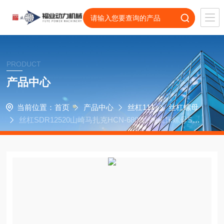
PRODUCT
产品中心
当前位置：
首页
产品中心
丝杠111
丝杠螺母
丝杠SDR12520山崎马扎克HCN-6800卧加机床螺母STR
12520