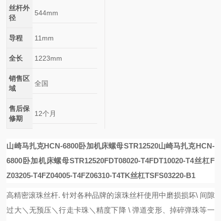
丝杆外
544mm
径
导程
11mm
全长
1223mm
销售区
全国
域
售后保
12个月
修期
山崎马扎克HCN-6800卧加机床螺母STR12520
山崎马扎克HCN-
6800卧加机床螺母STR12520
FDT08020-T4
FDT10020-T4丝杠
F
Z03205-T4
FZ04005-T4
FZ06310-T4
TK丝杠TSFS03220-B1
高精密滚珠丝杆
. 针对各种品牌的滚珠丝杆使用中磨损损坏\ 间隙
过大＼无预压＼行走卡珠＼精度下降 \ 弹道变形、掉碎弹珠等一