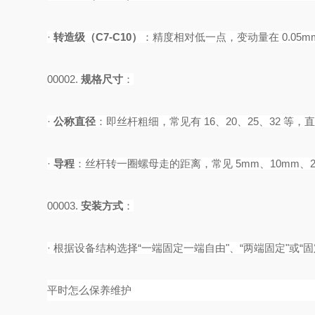
·
转造级（
C7-C10）
‌：精度相对低一点，变动量在 0.05m
00002.
规格尺寸
‌：
·
公称直径
‌：即丝杆粗细，常见有 16、20、25、32 等
·
导程
‌：丝杆转一圈螺母走的距离，常见 5mm、10mm、2
00003.
安装方式
‌：
·
根据设备结构选择
“一端固定一端自由"、“两端固定"或“固
平时怎么保养维护