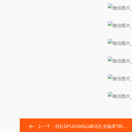
上一个：
丝杠DFU01605山崎马扎克轴承TBI滚珠丝杠SFYR02040T2D-A