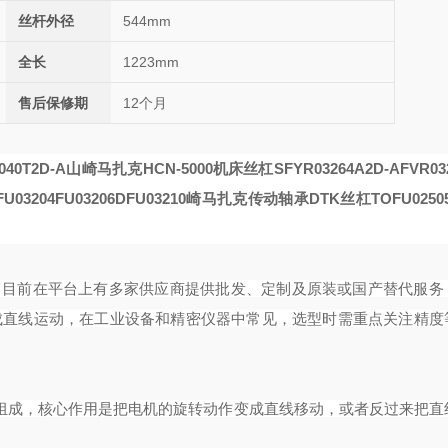
丝杆外径
544mm
全长
1223mm
售后保修期
12个月
040T2D-A
山崎马扎克HCN-5000机床丝杠SFYR03264A2D-A
FVR03
U03204
FU03206
DFU03210
崎马扎克传动轴承DTK丝杠TOFU02505
丝杠产品，目前在平台上有多家供应商提供批发、定制及原装或国产替代服
成直线运动，在工业设备和精密仪器中常见，选型时需重点关注精度
珠组成，核心作用是把电机的旋转动作变成直线移动，或者反过来把直