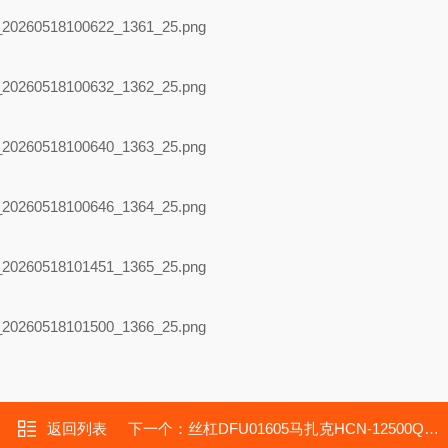
返回列表
下一个：
丝杠DFU01605马扎克HCN-12500Q机床丝杠SFKR01602T4D-A