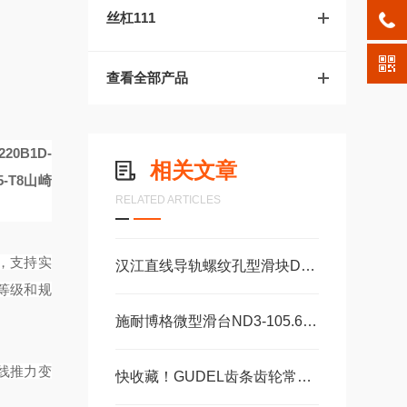
丝杠111
查看全部产品
220B1D-
相关文章
-T8
山崎
RELATED ARTICLES
务，支持实
汉江直线导轨螺纹孔型滑块DA15AADA20AADA20AAL
等级和规
施耐博格微型滑台ND3-105.60，ND3-130.75机械装配轴承
线推力变
快收藏！GUDEL齿条齿轮常见故障的对应解决妙招