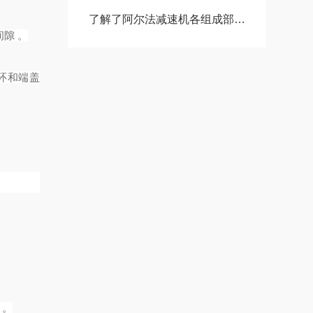
了解了阿尔法减速机各组成部件功能特点才能更好的使用它
隙 。
循环和端盖
 。