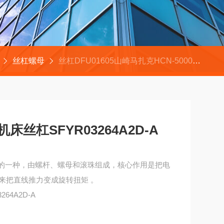
丝杠螺母
丝杠DFU01605山崎马扎克HCN-5000机床丝杠SFYR03264A2D-A
机床丝杠SFYR03264A2D-A
丝杠的一种，由螺杆、螺母和滚珠组成，核心作用是把电
来把直线推力变成旋转扭矩 。
64A2D-A