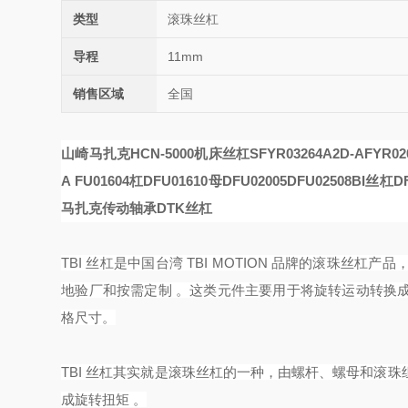
类型
滚珠丝杠
导程
11mm
销售区域
全国
山崎马扎克HCN-5000机床丝杠SFYR03264A2D-A
FYR02
A
FU01604
杠DFU01610
母DFU02005
DFU02508
BI丝杠DF
马扎克传动轴承DTK丝杠
TBI 丝杠是中国台湾 TBI MOTION 品牌的滚珠
地验厂和按需定制 。这类元件主要用于将旋转运动转换
格尺寸。
TBI 丝杠其实就是滚珠丝杠的一种，由螺杆、螺母和滚
成旋转扭矩 。‌‌‌