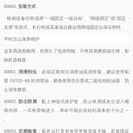
00003.
安装方式
‌：
·
根据设备结构选择
“一端固定一端自由"、“两端固定"或“固定 -
支撑"等形式，长行程或高速场合建议用两端固定以保证刚性 。‌‌‌
平时怎么保养维护
这东西虽然耐用，但用久了也得照顾，不然容易磨损或生锈，影
响机器精度：
00001.
润滑到位
‌：必须定期加注润滑油或润滑脂，建议使用黏
度 ISO32~68 的润滑油，避免使用含石墨或二硫化钼的油脂，防
止滚珠磨损 。
00002.
防尘防屑
‌：配上伸缩式保护套，防止铁屑或灰尘进入螺
母内部，一旦有异物进入，寿命可能会缩短到原来的十分之一
。
00003.
定期检查
‌：留意运行是否有异常噪音或卡顿，若发现反