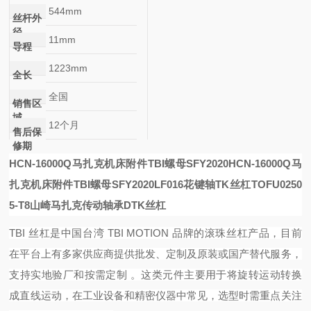
544mm
丝杆外
径
11mm
导程
1223mm
全长
全国
销售区
域
12个月
售后保
修期
HCN-16000Q马扎克机床附件TBI螺母SFY2020
HCN-16000Q马
扎克机床附件TBI螺母SFY2020
LF016花键轴
TK丝杠TOFU0250
5-T8
山崎马扎克传动轴承DTK丝杠
TBI 丝杠是中国台湾 TBI MOTION 品牌的滚珠丝杠产品，目前
在平台上有多家供应商提供批发、定制及原装或国产替代服务，
支持实地验厂和按需定制 。这类元件主要用于将旋转运动转换
成直线运动，在工业设备和精密仪器中常见，选型时需重点关注