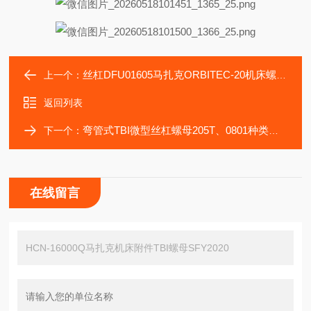
丝杠DFU01605马扎克ORBITEC-20机床螺母SFYR05050A2D-A
上一个：
返回列表
弯管式TBI微型丝杠螺母205T、0801种类循环方式分
下一个：
在线留言