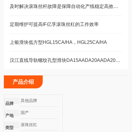
及时解决滚珠丝杆故障是保障自动化产线稳定高效的关键
定期维护可提高IF亿孚滚珠丝杠的工作效率
上银滑块低方型HGL15CA/HA，HGL25CA/HA
汉江直线导轨螺纹孔型滑块DA15AADA20AADA20AAL
产品介绍
其他品牌
品牌
国产
产地
滚珠丝杠
类型