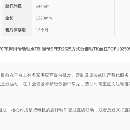
丝杆外径
544mm
全长
1223mm
售后保修期
12个月
C车床用传动轴承TBI螺母SFER2525
方式分
键轴
TK丝杠TOFU02505
丝杠产品，目前在平台上有多家供应商提供批发、定制及原装或国产替代服
成直线运动，在工业设备和精密仪器中常见，选型时需重点关注精度
珠组成，核心作用是把电机的旋转动作变成直线移动，或者反过来把直