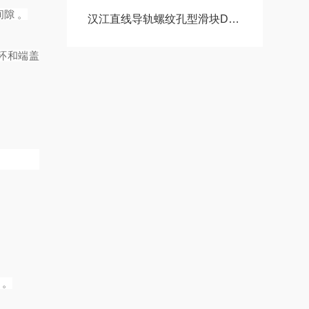
隙 。
汉江直线导轨螺纹孔型滑块DA15AADA20AADA20AAL
循环和端盖
 。