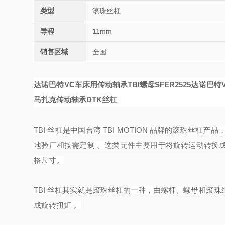
类型
滚珠丝杠
导程
11mm
销售区域
全国
达诺巴特VC车床用传动轴承TBI螺母SFER2525
达诺巴特V
马扎克传动轴承DTK丝杠
TBI 丝杠是中国台湾 TBI MOTION 品牌的滚珠
地验厂和按需定制 。这类元件主要用于将旋转运动转换
格尺寸。
TBI 丝杠其实就是滚珠丝杠的一种，由螺杆、螺母和滚
成旋转扭矩 。‌‌‌