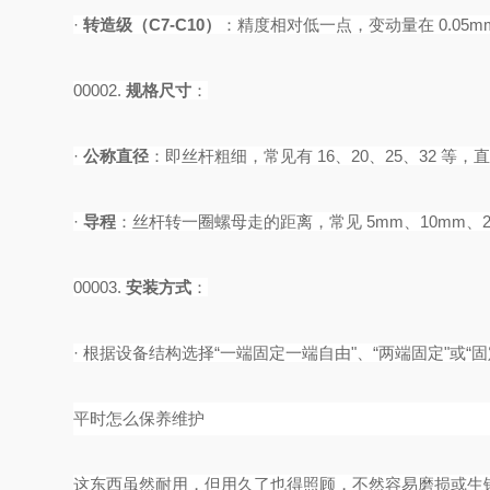
·
转造级（
C7-C10）
‌：精度相对低一点，变动量在 0.05m
00002.
规格尺寸
‌：
·
公称直径
‌：即丝杆粗细，常见有 16、20、25、32 等
·
导程
‌：丝杆转一圈螺母走的距离，常见 5mm、10mm、2
00003.
安装方式
‌：
·
根据设备结构选择
“一端固定一端自由"、“两端固定"或“固
平时怎么保养维护
这东西虽然耐用，但用久了也得照顾，不然容易磨损或生