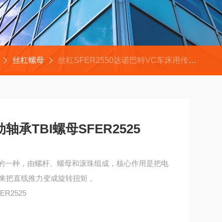
丝杠螺母
丝杠SFER2550达诺巴特VC车床用传动轴承TBI螺母SFER2525
承TBI螺母SFER2525
丝杠的一种，由螺杆、螺母和滚珠组成，核心作用是把电
来把直线推力变成旋转扭矩 。
R2525