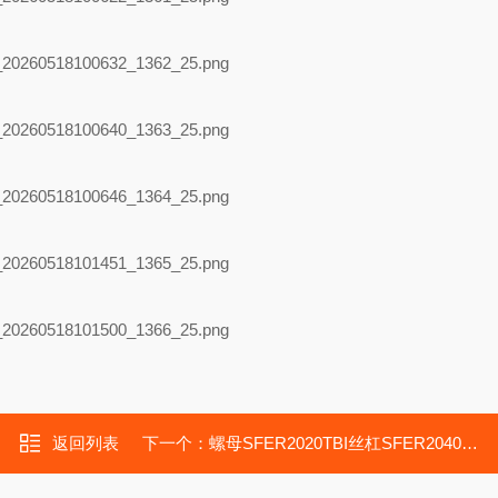
返回列表
下一个：
螺母SFER2020TBI丝杠SFER2040达诺巴特TTB钢车床传动轴承