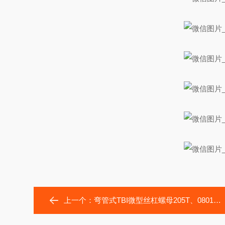
上一个：
弯管式TBI微型丝杠螺母205T、0801种类循环方式分