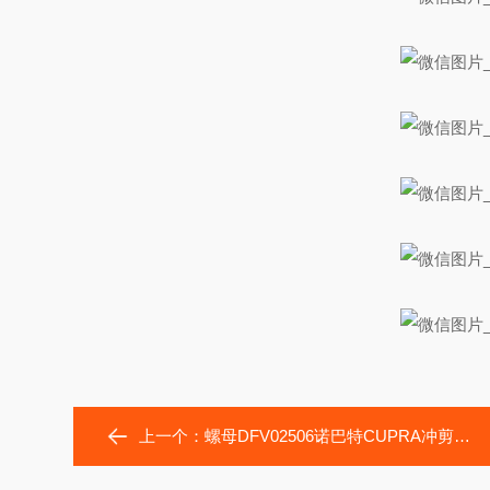
上一个：
螺母DFV02506诺巴特CUPRA冲剪复合机床传动丝杠DFV02505