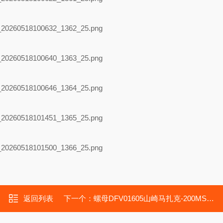
返回列表
下一个：
螺母DFV01605山崎马扎克-200MS机床传动TBI丝杠DFV01510