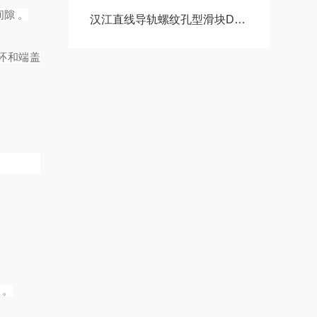
隙 。
汉江直线导轨螺纹孔型滑块DA15AADA20AADA20AAL
循环和端盖
 。