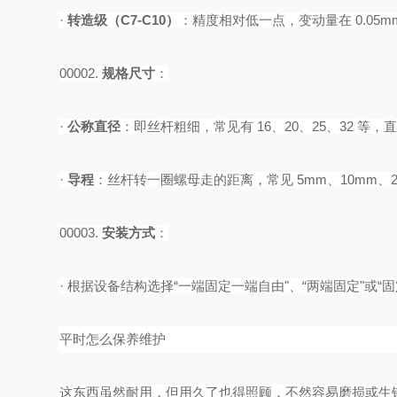
·
转造级（
C7-C10）
‌：精度相对低一点，变动量在 0.05m
00002.
规格尺寸
‌：
·
公称直径
‌：即丝杆粗细，常见有 16、20、25、32 等
·
导程
‌：丝杆转一圈螺母走的距离，常见 5mm、10mm、2
00003.
安装方式
‌：
·
根据设备结构选择
“一端固定一端自由"、“两端固定"或“固
平时怎么保养维护
这东西虽然耐用，但用久了也得照顾，不然容易磨损或生