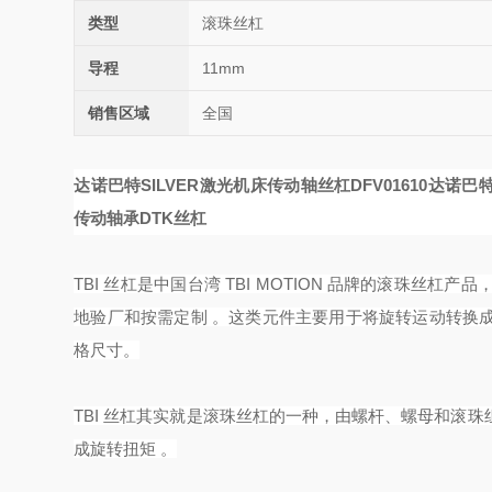
类型
滚珠丝杠
导程
11mm
销售区域
全国
达诺巴特SILVER激光机床传动轴丝杠DFV01610
达诺巴特
传动轴承DTK丝杠
TBI 丝杠是中国台湾 TBI MOTION 品牌的滚珠
地验厂和按需定制 。这类元件主要用于将旋转运动转换
格尺寸。
TBI 丝杠其实就是滚珠丝杠的一种，由螺杆、螺母和滚
成旋转扭矩 。‌‌‌