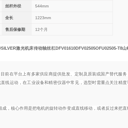
丝杆外径
544mm
全长
1223mm
售后保修期
12个月
SILVER激光机床传动轴丝杠DFV01610
DFV02505
OFU02505-T8
山
丝杠产品，目前在平台上有多家供应商提供批发、定制及原装或国产替代服
成直线运动，在工业设备和精密仪器中常见，选型时需重点关注精度
珠组成，核心作用是把电机的旋转动作变成直线移动，或者反过来把直