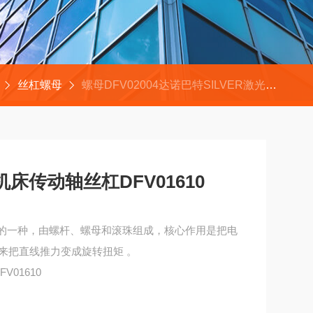
丝杠螺母
螺母DFV02004达诺巴特SILVER激光机床传动轴丝杠DFV01610
机床传动轴丝杠DFV01610
丝杠的一种，由螺杆、螺母和滚珠组成，核心作用是把电
来把直线推力变成旋转扭矩 。
V01610