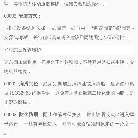
等，导程越大移动速度越快，但推力会相应减小 。‌‌‌
00003.
安装方式
‌：
·
根据设备结构选择
“一端固定一端自由"、“两端固定"或“固定 -
支撑"等形式，长行程或高速场合建议用两端固定以保证刚性 。‌‌‌
平时怎么保养维护
这东西虽然耐用，但用久了也得照顾，不然容易磨损或生锈，影
响机器精度：
00001.
润滑到位
‌：必须定期加注润滑油或润滑脂，建议使用黏
度 ISO32~68 的润滑油，避免使用含石墨或二硫化钼的油脂，防
止滚珠磨损 。
00002.
防尘防屑
‌：配上伸缩式保护套，防止铁屑或灰尘进入螺
母内部，一旦有异物进入，寿命可能会缩短到原来的十分之一
。