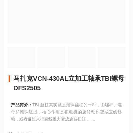
马扎克VCN-430AL立加工轴承TBI螺母
DFS2505
产品简介：
TBI 丝杠其实就是滚珠丝杠的一种，由螺杆、螺
母和滚珠组成，核心作用是把电机的旋转动作变成直线移
动，或者反过来把直线推力变成旋转扭矩 。
马扎克VCN-430AL立加工轴承TBI螺母DFS2505