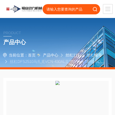
PRODUCT
产品中心
当前位置：
首页
产品中心
丝杠111
丝杠螺母
丝杠DFS2510马扎克VCN-430AL立加工轴承TBI螺母DF
S2505