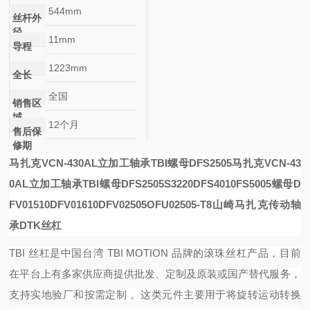
544mm
丝杆外
径
11mm
导程
1223mm
全长
全国
销售区
域
12个月
售后保
修期
马扎克VCN-430AL立加工轴承TBI螺母DFS2505
马扎克VCN-43
0AL立加工轴承TBI螺母DFS2505
S3220
DFS4010
FS5005螺母
D
FV01510
DFV01610
DFV02505
OFU02505-T8
山崎马扎克传动轴
承DTK丝杠
TBI 丝杠是中国台湾 TBI MOTION 品牌的滚珠丝杠产品，目前
在平台上有多家供应商提供批发、定制及原装或国产替代服务，
支持实地验厂和按需定制 。这类元件主要用于将旋转运动转换