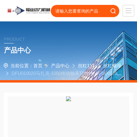
PRODUCT
产品中心
当前位置：
首页
产品中心
丝杠111
丝杠螺母
DFU010020马扎克-1050传动轴承TBI丝杠DFU08020螺
母