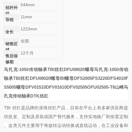
544mm
丝杆外
径
11mm
导程
1223mm
全长
全国
销售区
域
12个月
售后保
修期
马扎克-1050传动轴承TBI丝杠DFU08020螺母
马扎克-1050传动
轴承TBI丝杠DFU08020螺母
BI螺母DFS2005
FS3220
DFS4010
F
S5005螺母
DFV01510
DFV01610
DFV02505
OFU02505-T8
山崎马
扎克传动轴承DTK丝杠
TBI 丝杠是品牌的滚珠丝杠产品，目前在平台上有多家供应商提
供批发、定制及原装或国产替代服务，支持实地验厂和按需定制
。这类元件主要用于将旋转运动转换成直线运动，在工业设备和