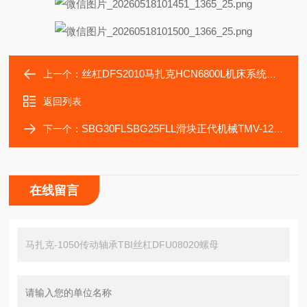
丝杠DFS2010马扎克HCN6800L机床系统轴承TBI螺母DFS2005
上一个：
返回列表
SBG30FLSBG25FLL滑块正代机械TMV-1272加工中机导轨
下一个：
在线留言