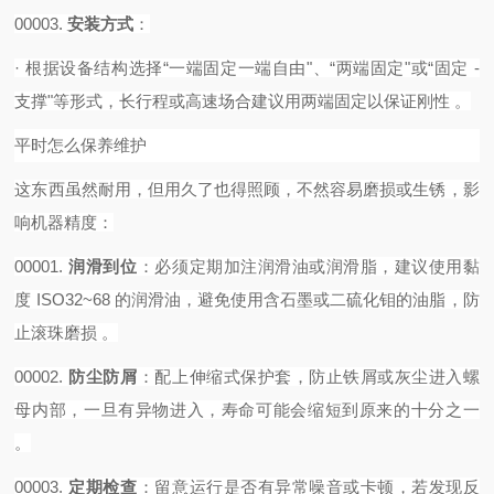
00003.
安装方式
‌：
·
根据设备结构选择
“一端固定一端自由"、“两端固定"或“固定 -
支撑"等形式，长行程或高速场合建议用两端固定以保证刚性 。‌‌‌
平时怎么保养维护
这东西虽然耐用，但用久了也得照顾，不然容易磨损或生锈，影
响机器精度：
00001.
润滑到位
‌：必须定期加注润滑油或润滑脂，建议使用黏
度 ISO32~68 的润滑油，避免使用含石墨或二硫化钼的油脂，防
止滚珠磨损 。
00002.
防尘防屑
‌：配上伸缩式保护套，防止铁屑或灰尘进入螺
母内部，一旦有异物进入，寿命可能会缩短到原来的十分之一
。
00003.
定期检查
‌：留意运行是否有异常噪音或卡顿，若发现反