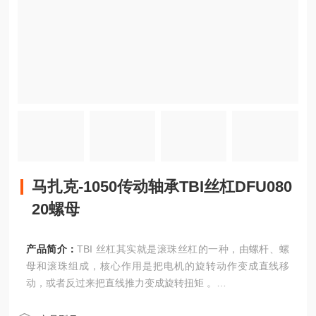
马扎克-1050传动轴承TBI丝杠DFU080
20螺母
产品简介：
TBI 丝杠其实就是滚珠丝杠的一种，由螺杆、螺
母和滚珠组成，核心作用是把电机的旋转动作变成直线移
动，或者反过来把直线推力变成旋转扭矩 。
马扎克-1050传动轴承TBI丝杠DFU08020螺母