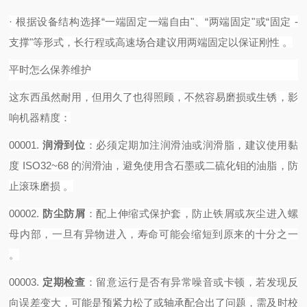
·
根据设备结构选择
“一端固定一端自由"、“两端固定"或“固定 -
支撑"等形式，长行程或高速场合建议用两端固定以保证刚性 。‌‌‌
平时怎么保养维护
这东西虽然耐用，但用久了也得照顾，不然容易磨损或生锈，影
响机器精度：
00001.
润滑到位
‌：必须定期加注润滑油或润滑脂，建议使用黏
度 ISO32~68 的润滑油，避免使用含石墨或二硫化钼的油脂，防
止滚珠磨损 。
00002.
防尘防屑
‌：配上伸缩式保护套，防止铁屑或灰尘进入螺
母内部，一旦有异物进入，寿命可能会缩短到原来的十分之一
。
00003.
定期检查
‌：留意运行是否有异常噪音或卡顿，若发现反
向误差变大，可能是预紧力松了或轴承配合出了问题，需及时校