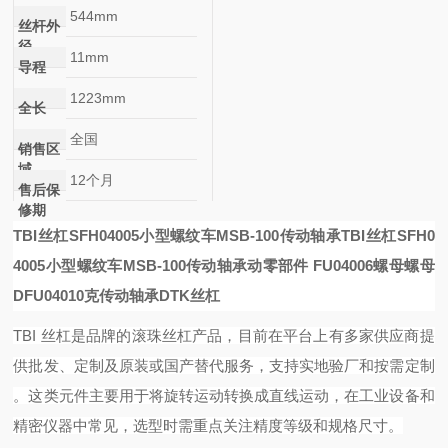
544mm
丝杆外
径
11mm
导程
1223mm
全长
全国
销售区
域
12个月
售后保
修期
TBI丝杠SFH04005小型螺纹车MSB-100传动轴承
TBI丝杠SFH0
4005小型螺纹车MSB-100传动轴承
动零部件
FU04006螺母
螺母
DFU04010
克传动轴承DTK丝杠
TBI 丝杠是品牌的滚珠丝杠产品，目前在平台上有多家供应商提
供批发、定制及原装或国产替代服务，支持实地验厂和按需定制
。这类元件主要用于将旋转运动转换成直线运动，在工业设备和
精密仪器中常见，选型时需重点关注精度等级和规格尺寸。