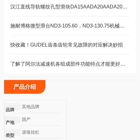
汉江直线导轨螺纹孔型滑块DA15AADA20AADA20AAL
施耐博格微型滑台ND3-105.60，ND3-130.75机械装配轴承
快收藏！GUDEL齿条齿轮常见故障的对应解决妙招
了解了阿尔法减速机各组成部件功能特点才能更好的使用它
产品介绍
其他品牌
品牌
国产
产地
滚珠丝杠
类型