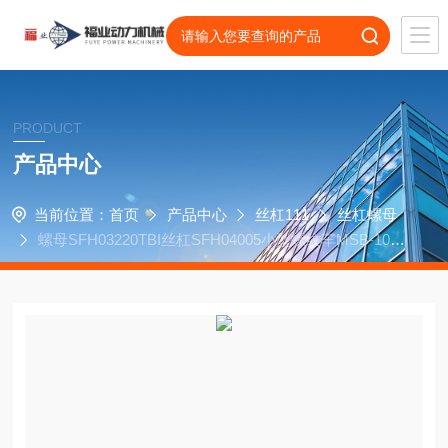
PRODUCT
产品中心
当前位置：
首页
产品中心
丝杠111
丝杠螺母
螺母SFH03220TBI丝杠SFH04005小型螺纹车MSB-100
传动轴承