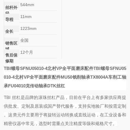
544mm
丝杆外
径
11mm
导程
1223mm
全长
全国
销售区
域
12个月
售后保
修期
TBI螺母SFNU05010-4北村VP全平面磨床配件
TBI螺母SFNU05
010-4北村VP全平面磨床配件
MU50铣削轴承
TX8004A车削工轴
承
FU04010
克传动轴承DTK丝杠
TBI 丝杠是品牌的滚珠丝杠产品，目前在平台上有多家供应商提
供批发、定制及原装或国产替代服务，支持实地验厂和按需定制
。这类元件主要用于将旋转运动转换成直线运动，在工业设备和
精密仪器中常见，选型时需重点关注精度等级和规格尺寸。