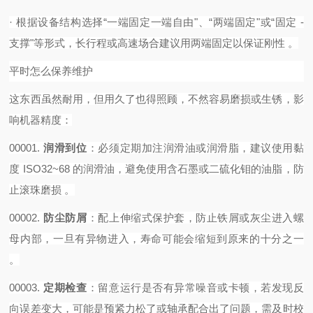
·
根据设备结构选择
“一端固定一端自由"、“两端固定"或“固定 -
支撑"等形式，长行程或高速场合建议用两端固定以保证刚性 。‌‌‌
平时怎么保养维护
这东西虽然耐用，但用久了也得照顾，不然容易磨损或生锈，影
响机器精度：
00001.
润滑到位
‌：必须定期加注润滑油或润滑脂，建议使用黏
度 ISO32~68 的润滑油，避免使用含石墨或二硫化钼的油脂，防
止滚珠磨损 。
00002.
防尘防屑
‌：配上伸缩式保护套，防止铁屑或灰尘进入螺
母内部，一旦有异物进入，寿命可能会缩短到原来的十分之一
。
00003.
定期检查
‌：留意运行是否有异常噪音或卡顿，若发现反
向误差变大，可能是预紧力松了或轴承配合出了问题，需及时校