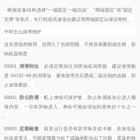
·
根据设备结构选择
“一端固定一端自由"、“两端固定"或“固定 -
支撑"等形式，长行程或高速场合建议用两端固定以保证刚性 。‌‌‌
平时怎么保养维护
这东西虽然耐用，但用久了也得照顾，不然容易磨损或生锈，影
响机器精度：
00001.
润滑到位
‌：必须定期加注润滑油或润滑脂，建议使用黏
度 ISO32~68 的润滑油，避免使用含石墨或二硫化钼的油脂，防
止滚珠磨损 。
00002.
防尘防屑
‌：配上伸缩式保护套，防止铁屑或灰尘进入螺
母内部，一旦有异物进入，寿命可能会缩短到原来的十分之一
。
00003.
定期检查
‌：留意运行是否有异常噪音或卡顿，若发现反
向误差变大，可能是预紧力松了或轴承配合出了问题，需及时校