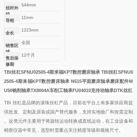
544mm
丝杆外
径
11mm
导程
1223mm
全长
全国
销售区
域
12个月
售后保
修期
TBI丝杠SFNU02505-4斯来福KPT数控磨床轴承
TBI丝杠SFNU0
2505-4斯来福KPT数控磨床轴承
N515平面磨床轴承
磨床配件
M
U50铣削轴承
TX8004A车削工轴承
FU04010
克传动轴承DTK丝杠
TBI 丝杠是品牌的滚珠丝杠产品，目前在平台上有多家供应商提
供批发、定制及原装或国产替代服务，支持实地验厂和按需定制
。这类元件主要用于将旋转运动转换成直线运动，在工业设备和
精密仪器中常见，选型时需重点关注精度等级和规格尺寸。