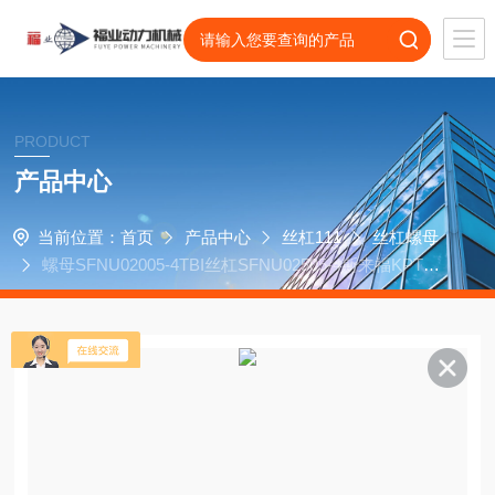
PRODUCT
产品中心
当前位置：
首页
产品中心
丝杠111
丝杠螺母
螺母SFNU02005-4TBI丝杠SFNU02505-4斯来福KPT数
控磨床轴承