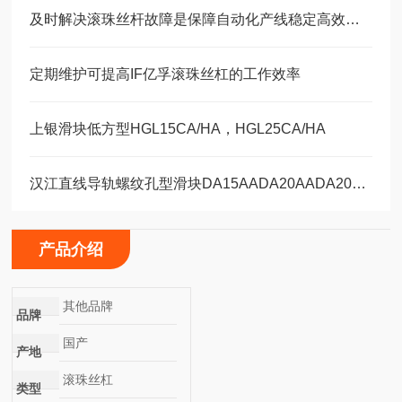
及时解决滚珠丝杆故障是保障自动化产线稳定高效的关键
定期维护可提高IF亿孚滚珠丝杠的工作效率
上银滑块低方型HGL15CA/HA，HGL25CA/HA
汉江直线导轨螺纹孔型滑块DA15AADA20AADA20AAL
产品介绍
其他品牌
品牌
国产
产地
滚珠丝杠
类型