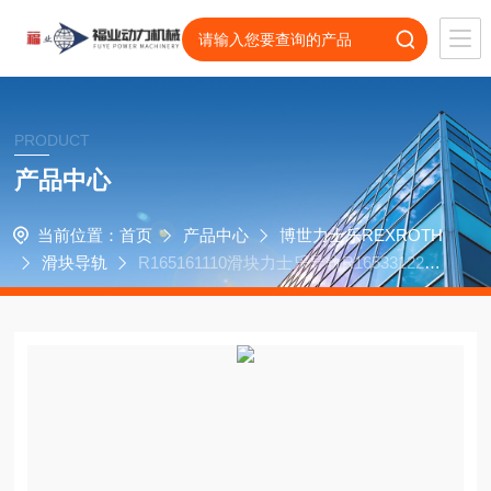
PRODUCT
产品中心
当前位置：
首页
产品中心
博世力士乐REXROTH
滑块导轨
R165161110滑块力士乐导轨R165331220
埃马克激光焊接机轴承