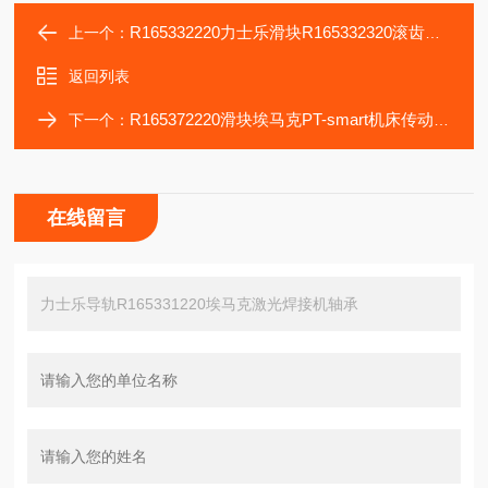
R165332220力士乐滑块R165332320滚齿刀刃磨机床轴承
上一个：
返回列表
R165372220滑块埃马克PT-smart机床传动轴承R165372320导轨
下一个：
在线留言