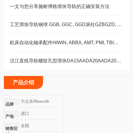
一文与您分享施耐博格滑块导轨的正确安装方法
工艺滑块导轨钢球 GGB, GGC, GGD滚柱GZBGZD, GZV，GGBC/GZBC
机床自动化轴承配件HIWIN, ABBA, AMT, PMI, TBI滑块导轨丝杠
汉江直线导轨螺纹孔型滑块DA15AADA20AADA20AAL
产品介绍
力士乐/Rexroth
品牌
进口
产地
全国
销售区