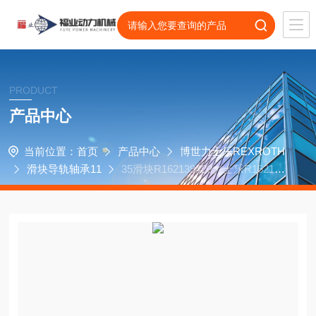
PRODUCT
产品中心
当前位置：
首页
产品中心
博世力士乐REXROTH
滑块导轨轴承11
35滑块R162139420力士乐R162139
320三菱电机MEMH8机床轴承