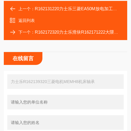
R162131220力士乐三菱EA50M放电加工机床用滑块R162131320
上一个：
返回列表
R162172320力士乐滑块R162171222大隈车床LB3000EX导轨
下一个：
在线留言