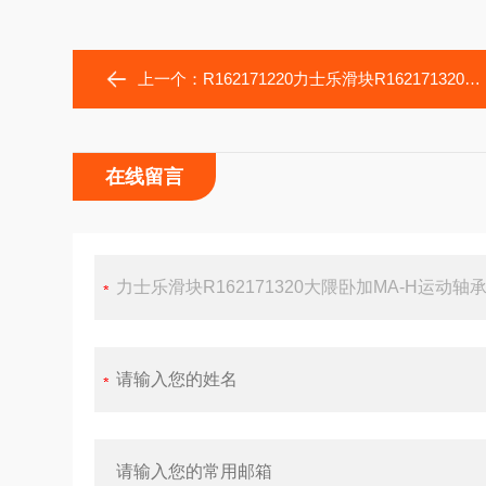
上一个：
R162171220力士乐滑块R162171320大隈卧加MA-H运动轴承
在线留言