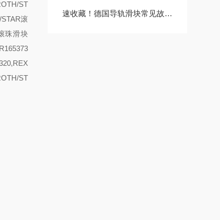
ROTH/ST
速收藏！德国导轨滑块常见故障的解决方法分享
H/STAR滚
AR滚珠滑块
165373
320,REX
ROTH/ST