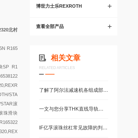
博世力士乐REXROTH
查看全部产品
2320北村
5
N R165
相关文章
块
SP R1
RELATED ARTICLES
6538122
20,REXR
了解了阿尔法减速机各组成部件功能特点才能更好的使用它
OTH/STA
H/STAR滚
一文与您分享THK直线导轨滚珠丝杠的常见故障相应解决方法
AR滚珠滑块
R165322
IF亿孚滚珠丝杠常见故障的判断与解决方法分享
320,REX