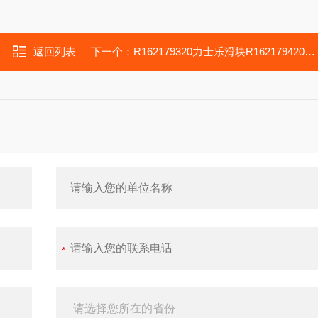
返回列表
下一个：
R162179320力士乐滑块R162179420大隈立式加工中心轴承