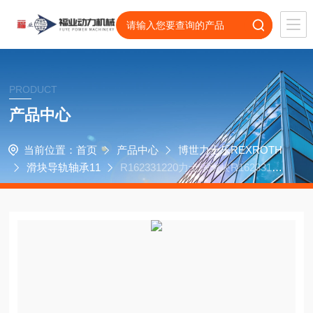
PRODUCT
产品中心
当前位置：
首页
产品中心
博世力士乐REXROTH
滑块导轨轴承11
R162331220力士乐滑块R16233132
0菱商HX400iF卧加轴承