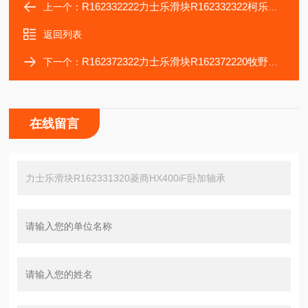
R162332222力士乐滑块R162332322柯乐矫平机精密零轴承
上一个：
返回列表
R162372322力士乐滑块R162372220牧野卧加-a61nx轴承
下一个：
在线留言